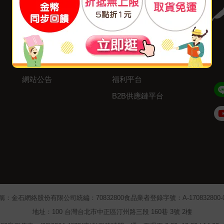
付款方式
我要成為供應商
寄送方式
廣告合作
售後服務
分紅大聯盟
聯絡我們
大量採購
網站公告
福利平台
B2B供應鏈平台
Admin
稱：金石網絡股份有限公司
統編：70832800
食品業者登錄字號：A-170832800-00
地址：100 台灣台北市中正區汀州路三段 160巷 3號 2樓