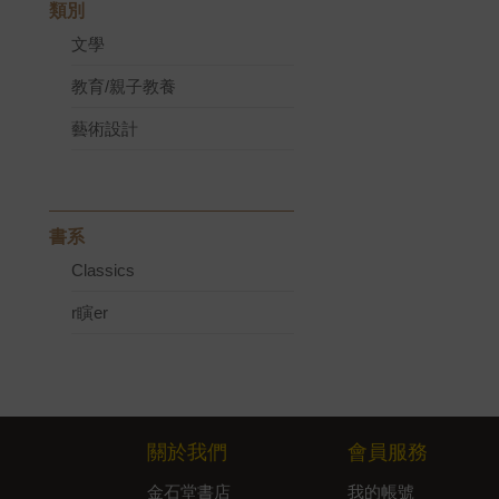
類別
文學
教育/親子教養
藝術設計
書系
Classics
r瞚er
關於我們
會員服務
金石堂書店
我的帳號