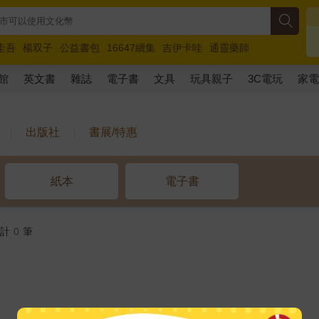
圭吾
楊双子
公益書包
16647續集
吉伊卡哇
通靈藥師
路邊攤新作
馬斯克
玩具總動員5
超慢跑
館
英文書
雜誌
電子書
文具
玩具親子
3C電玩
家
出版社
書展/特惠
紙本
電子書
共計
0
筆