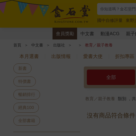
國中自修評量
東野
唯紅花綻放
奧德賽
會員獎勵
中文書
動漫ACG
親子
首頁
＞
中文書
＞
出版社
＞
＞
教育／親子教養
本月選書
出版情報
愛書大使
折扣專區
新書
全部
特價書
暢銷排行
教育／親子教養
類別 ，
經典100
沒有商品符合條件
全部書籍