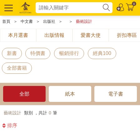
0
首頁
＞
中文書
＞
出版社
＞
＞
藝術設計
本月選書
出版情報
愛書大使
折扣專區
新書
特價書
暢銷排行
經典100
全部書籍
全部
紙本
電子書
藝術設計
類別 ，共計
0
筆
排序