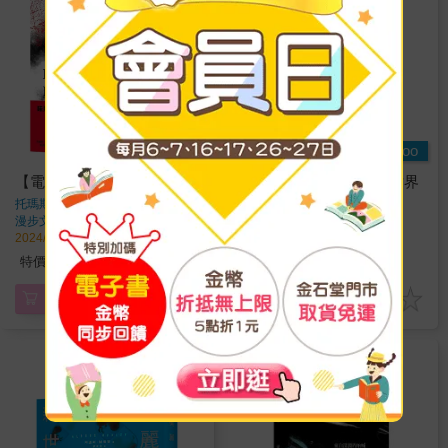
Readmoo
Readmoo
【電子書】浮士德博士
【電子書】重訪美麗新世界
托瑪斯．曼
著
阿道斯．赫胥黎
著
漫步文化
出版
漫步文化
出版
2024/10/09 出版
2024/06/26 出版
693
168
特價
元
特價
元
電子書
電子書