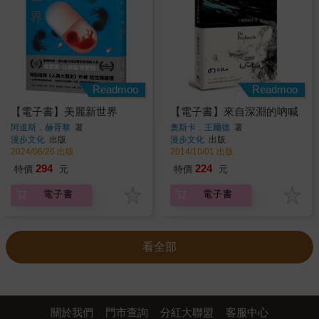
Readmoo
Readmoo
【電子書】美麗新世界
【電子書】來自深淵的吶喊
阿道斯．赫胥黎
著
奧斯卡．王爾德
著
漫步文化
出版
漫步文化
出版
2024/06/26 出版
2014/10/01 出版
294
224
特價
元
特價
元
電子書
電子書
看全部
關於我們
門市查詢
分紅大聯盟
客服中心