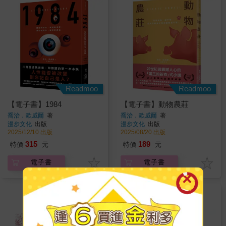
Readmoo
Readmoo
【電子書】1984
【電子書】動物農莊
喬治．歐威爾
著
喬治．歐威爾
著
漫步文化
出版
漫步文化
出版
2025/12/10 出版
2025/08/20 出版
315
189
特價
元
特價
元
電子書
電子書