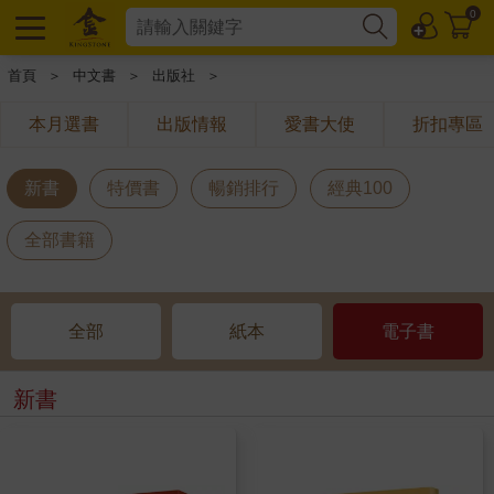
0
首頁
＞
中文書
＞
出版社
＞
本月選書
出版情報
愛書大使
折扣專區
新書
特價書
暢銷排行
經典100
全部書籍
全部
紙本
電子書
新書