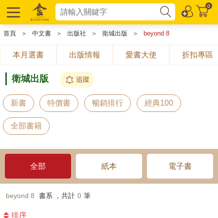
0
首頁
＞
中文書
＞
出版社
＞
衛城出版
＞
beyond 8
本月選書
出版情報
愛書大使
折扣專區
衛城出版
追蹤
新書
特價書
暢銷排行
經典100
全部書籍
全部
紙本
電子書
beyond 8
書系 ，共計
0
筆
排序