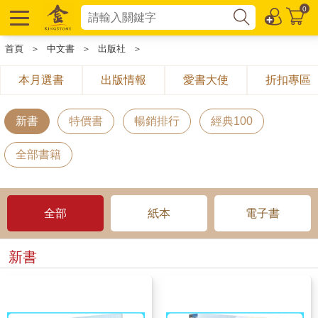
0
首頁
＞
中文書
＞
出版社
＞
本月選書
出版情報
愛書大使
折扣專區
新書
特價書
暢銷排行
經典100
全部書籍
全部
紙本
電子書
新書