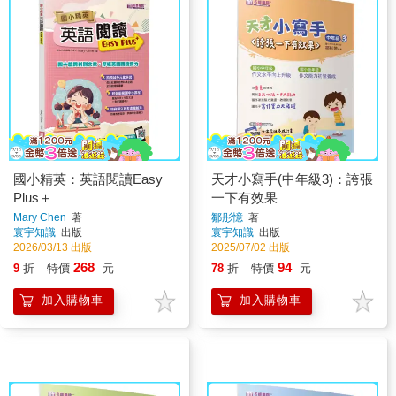
國小精英：英語閱讀Easy
天才小寫手(中年級3)：誇張
Plus＋
一下有效果
Mary Chen
著
鄒彤憶
著
寰宇知識
出版
寰宇知識
出版
2026/03/13 出版
2025/07/02 出版
268
94
9
折
特價
元
78
折
特價
元
加入購物車
加入購物車