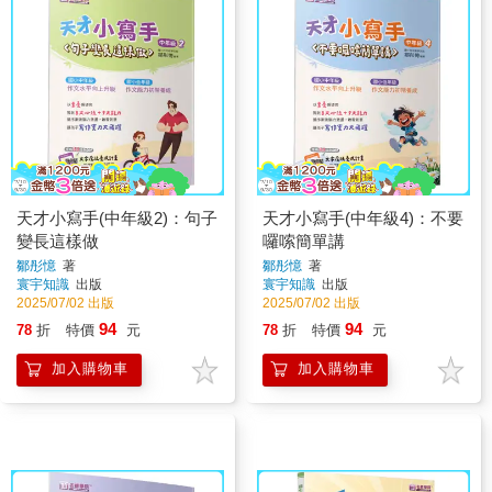
天才小寫手(中年級2)：句子
天才小寫手(中年級4)：不要
變長這樣做
囉嗦簡單講
鄒彤憶
著
鄒彤憶
著
寰宇知識
出版
寰宇知識
出版
2025/07/02 出版
2025/07/02 出版
94
94
78
折
特價
元
78
折
特價
元
加入購物車
加入購物車