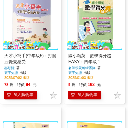
天才小寫手(中年級5)：打開
國小精英－數學得分超
五覺去感受
EASY：四年級１
鄒彤憶
著
名師學院編輯團隊
著
寰宇知識
出版
寰宇知識
出版
2025/07/02 出版
2025/01/03 出版
94
162
78
折
特價
元
9
折
特價
元
加入購物車
加入購物車