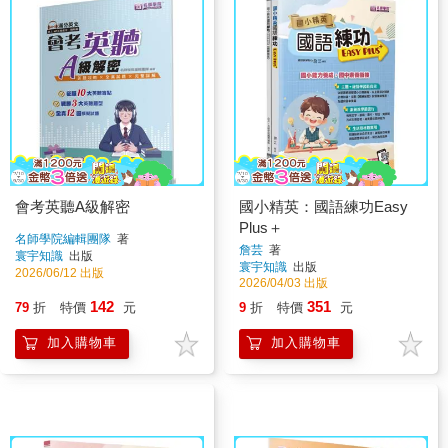
會考英聽A級解密
國小精英：國語練功Easy
Plus＋
名師學院編輯團隊
著
詹芸
著
寰宇知識
出版
寰宇知識
出版
2026/06/12 出版
2026/04/03 出版
142
351
79
折
特價
元
9
折
特價
元
加入購物車
加入購物車