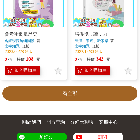
會考衝刺贏歷史
培養悅．讀．力
名師學院編輯團隊
著
陳漢、宋達、歐家榮
著
寰宇知識
出版
寰宇知識
出版
2023/09/28 出版
2022/12/30 出版
108
342
9
折
特價
元
9
折
特價
元
加入購物車
加入購物車
看全部
關於我們
門市查詢
分紅大聯盟
客服中心
加好友
訂閱