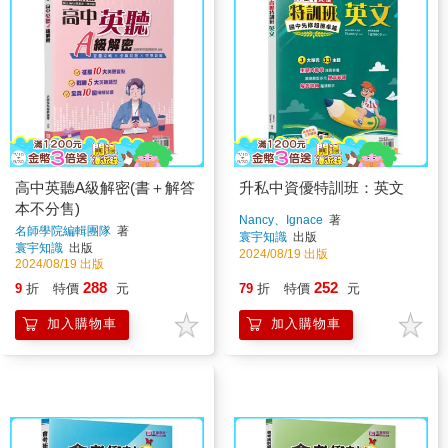
高中英聽A級解密(書＋解答
升私中資優特訓班：英文
本不分售)
Nancy、Ignace
著
名師學院編輯團隊
著
寰宇知識
出版
寰宇知識
出版
2024/08/19 出版
2024/08/19 出版
288
252
9
折
特價
元
79
折
特價
元
加入購物車
加入購物車