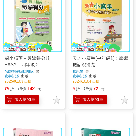
國小精英－數學得分超
天才小寫手(中年級1)：學習
EASY：四年級２
把話說清楚
名師學院編輯團隊
著
鄒彤憶
著
寰宇知識
出版
寰宇知識
出版
2025/01/03 出版
2024/10/04 出版
142
72
79
折
特價
元
9
折
特價
元
加入購物車
加入購物車