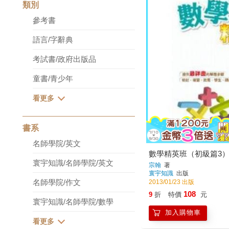
類別
參考書
語言/字辭典
考試書/政府出版品
童書/青少年
書系
名師學院/英文
數學精英班（初級篇3
寰宇知識/名師學院/英文
宗翰
著
寰宇知識
出版
名師學院/作文
2013/01/23 出版
108
9
折
特價
元
寰宇知識/名師學院/數學
加入購物車