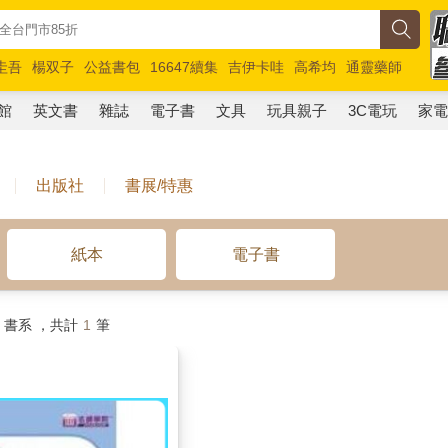
圭吾
楊双子
公益書包
16647續集
吉伊卡哇
高希均
通靈藥師
路邊攤新作
馬斯克
玩具總動員5
超慢跑
館
英文書
雜誌
電子書
文具
玩具親子
3C電玩
家
出版社
書展/特惠
紙本
電子書
書系 ，共計
1
筆