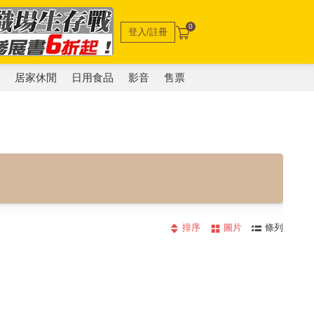
0
登入/註冊
電
居家休閒
日用食品
影音
售票
排序
圖片
條列