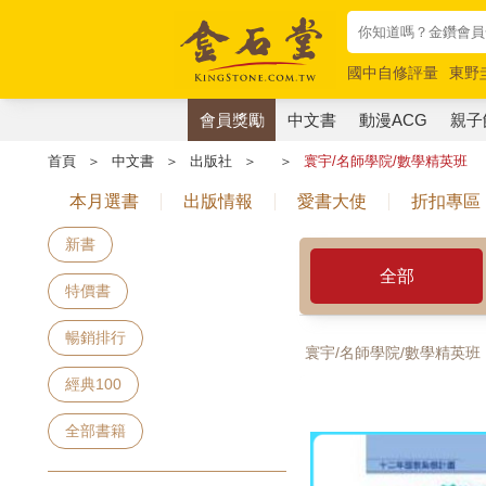
國中自修評量
東野
唯紅花綻放
奧德賽
會員獎勵
中文書
動漫ACG
親子
首頁
＞
中文書
＞
出版社
＞
＞
寰宇/名師學院/數學精英班
本月選書
出版情報
愛書大使
折扣專區
新書
全部
特價書
暢銷排行
寰宇/名師學院/數學精英班
經典100
全部書籍