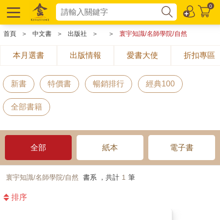
0
首頁
＞
中文書
＞
出版社
＞
＞
寰宇知識/名師學院/自然
本月選書
出版情報
愛書大使
折扣專區
新書
特價書
暢銷排行
經典100
全部書籍
全部
紙本
電子書
寰宇知識/名師學院/自然
書系 ，共計
1
筆
排序