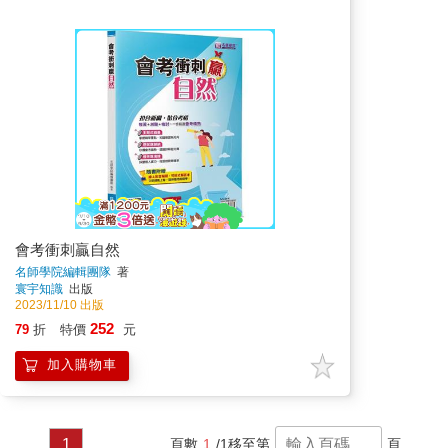
會考衝刺贏自然
名師學院編輯團隊
著
寰宇知識
出版
2023/11/10 出版
252
79
折
特價
元
加入購物車
1
頁數
1
/1
移至第
頁