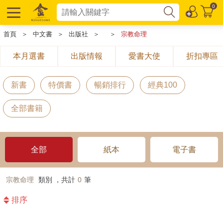
0
首頁
＞
中文書
＞
出版社
＞
＞
宗教命理
本月選書
出版情報
愛書大使
折扣專區
新書
特價書
暢銷排行
經典100
全部書籍
全部
紙本
電子書
宗教命理
類別 ，共計
0
筆
排序