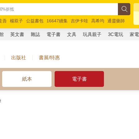
圭吾
楊双子
公益書包
16647續集
吉伊卡哇
高希均
通靈藥師
路邊攤新作
馬斯克
玩具總動員5
超慢跑
館
英文書
雜誌
電子書
文具
玩具親子
3C電玩
家
出版社
書展/特惠
紙本
電子書
筆