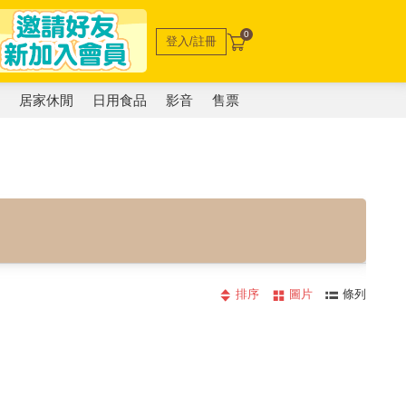
0
登入/註冊
電
居家休閒
日用食品
影音
售票
排序
圖片
條列