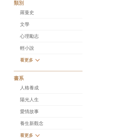
類別
羅曼史
文學
心理勵志
輕小說
書系
人格養成
陽光人生
愛情故事
養生新觀念