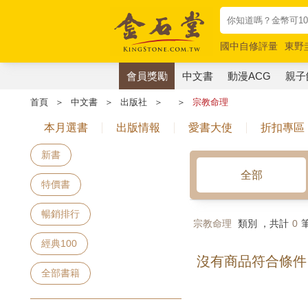
國中自修評量
東野
唯紅花綻放
奧德賽
會員獎勵
中文書
動漫ACG
親子
首頁
＞
中文書
＞
出版社
＞
＞
宗教命理
本月選書
出版情報
愛書大使
折扣專區
新書
全部
特價書
暢銷排行
宗教命理
類別 ，共計
0
經典100
沒有商品符合條件
全部書籍