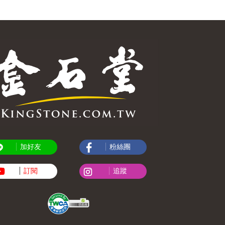
加好友
粉絲團
訂閱
追蹤