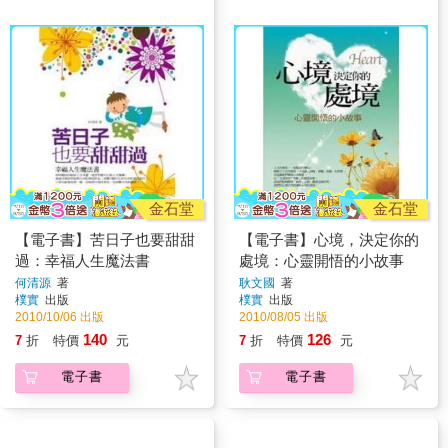
金石堂
金石堂
【電子書】苦日子也要甜甜
【電子書】心境，決定你的
過：幸福人生魔法書
處境：心靈開悟的小故事
何清源
著
耿文國
著
樸實
出版
樸實
出版
2010/10/06 出版
2010/08/05 出版
140
126
7
折
特價
元
7
折
特價
元
電子書
電子書