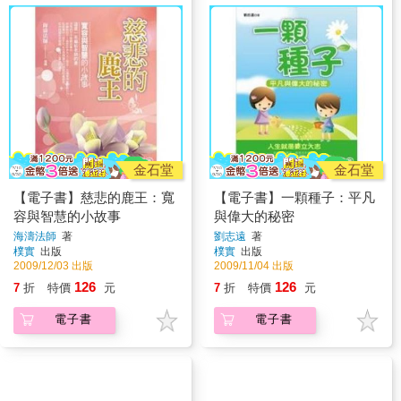
金石堂
金石堂
【電子書】慈悲的鹿王：寬
【電子書】一顆種子：平凡
容與智慧的小故事
與偉大的秘密
海濤法師
著
劉志遠
著
樸實
出版
樸實
出版
2009/12/03 出版
2009/11/04 出版
126
126
7
折
特價
元
7
折
特價
元
電子書
電子書