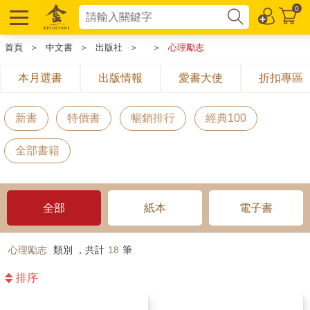
0
首頁
＞
中文書
＞
出版社
＞
＞
心理勵志
本月選書
出版情報
愛書大使
折扣專區
新書
特價書
暢銷排行
經典100
全部書籍
全部
紙本
電子書
心理勵志
類別 ，共計
18
筆
排序