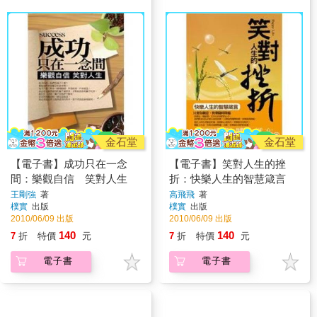
金石堂
金石堂
【電子書】成功只在一念
【電子書】笑對人生的挫
間：樂觀自信 笑對人生
折：快樂人生的智慧箴言
王剛強
著
高飛飛
著
樸實
出版
樸實
出版
2010/06/09 出版
2010/06/09 出版
140
140
7
折
特價
元
7
折
特價
元
電子書
電子書