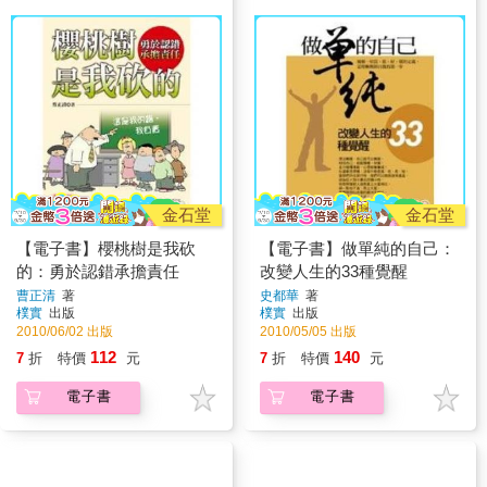
金石堂
金石堂
【電子書】櫻桃樹是我砍
【電子書】做單純的自己：
的：勇於認錯承擔責任
改變人生的33種覺醒
曹正清
著
史都華
著
樸實
出版
樸實
出版
2010/06/02 出版
2010/05/05 出版
112
140
7
折
特價
元
7
折
特價
元
電子書
電子書