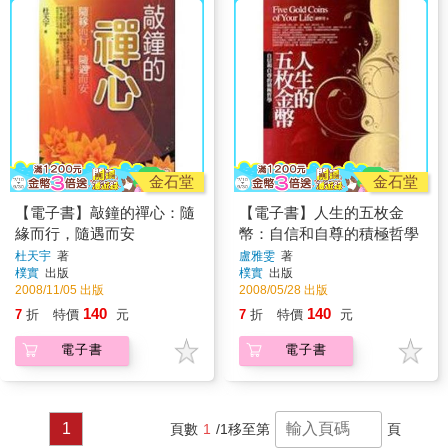
金石堂
金石堂
【電子書】敲鐘的禪心：隨
【電子書】人生的五枚金
緣而行，隨遇而安
幣：自信和自尊的積極哲學
杜天宇
著
盧雅雯
著
樸實
出版
樸實
出版
2008/11/05 出版
2008/05/28 出版
140
140
7
折
特價
元
7
折
特價
元
電子書
電子書
1
頁數
1
/1
移至第
頁