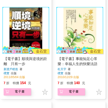
金石堂
金石堂
【電子書】順境與逆境的距
【電子書】事能知足心常
離 只有一步
樂：幸福人生的快樂法語
新渡戶稻造
著
杜天宇
著
樸實
出版
樸實
出版
2011/05/04 出版
2010/12/29 出版
154
140
7
折
特價
元
7
折
特價
元
電子書
電子書