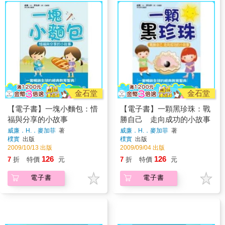
金石堂
金石堂
【電子書】一塊小麵包：惜
【電子書】一顆黑珍珠：戰
福與分享的小故事
勝自己 走向成功的小故事
威廉．H.．麥加菲
著
威廉．H.．麥加菲
著
樸實
出版
樸實
出版
2009/10/13 出版
2009/09/04 出版
126
126
7
折
特價
元
7
折
特價
元
電子書
電子書