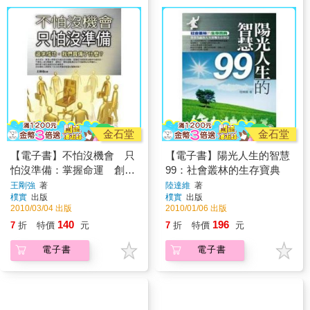
金石堂
金石堂
【電子書】不怕沒機會 只
【電子書】陽光人生的智慧
怕沒準備：掌握命運 創造
99：社會叢林的生存寶典
成功
王剛強
著
陸達維
著
樸實
出版
樸實
出版
2010/03/04 出版
2010/01/06 出版
140
196
7
折
特價
元
7
折
特價
元
電子書
電子書