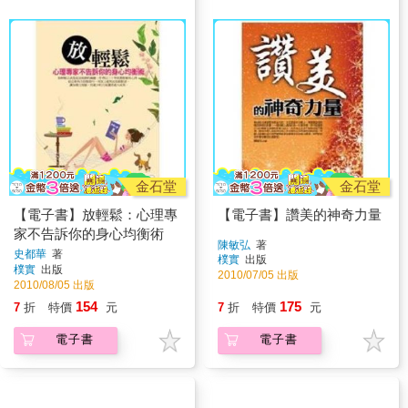
金石堂
金石堂
【電子書】放輕鬆：心理專
【電子書】讚美的神奇力量
家不告訴你的身心均衡術
陳敏弘
著
史都華
著
樸實
出版
樸實
出版
2010/07/05 出版
2010/08/05 出版
154
175
7
折
特價
元
7
折
特價
元
電子書
電子書