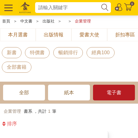
0
首頁
＞
中文書
＞
出版社
＞
＞
企業管理
本月選書
出版情報
愛書大使
折扣專區
新書
特價書
暢銷排行
經典100
全部書籍
全部
紙本
電子書
企業管理
書系 ，共計
1
筆
排序