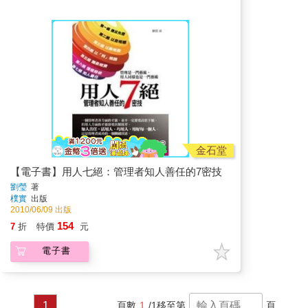
金石堂
【電子書】用人七絕：管理者知人善任的7密技
劉瑩
著
樸實
出版
2010/06/09 出版
154
7
折
特價
元
電子書
1
頁數
1
/1
移至第
頁