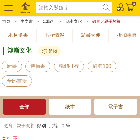
0
首頁
＞
中文書
＞
出版社
＞
鴻漸文化
＞
教育／親子教養
本月選書
出版情報
愛書大使
折扣專區
鴻漸文化
追蹤
新書
特價書
暢銷排行
經典100
全部書籍
全部
紙本
電子書
教育／親子教養
類別 ，共計
0
筆
排序