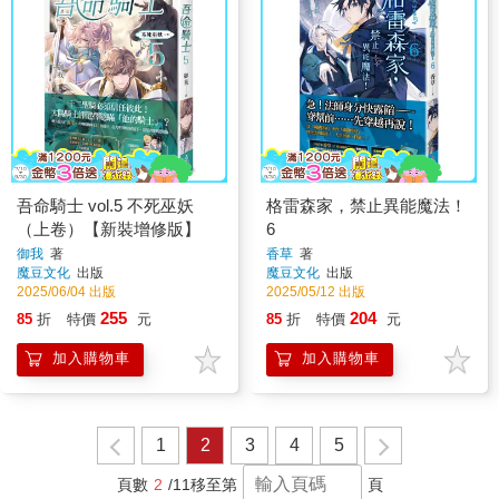
吾命騎士 vol.5 不死巫妖
格雷森家，禁止異能魔法！
（上卷）【新裝增修版】
6
御我
著
香草
著
魔豆文化
出版
魔豆文化
出版
2025/06/04 出版
2025/05/12 出版
255
204
85
折
特價
元
85
折
特價
元
加入購物車
加入購物車
1
2
3
4
5
頁數
2
/11
移至第
頁