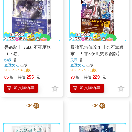
吾命騎士 vol.6 不死巫妖
最強配角傳說 1 【金石堂獨
（下卷）
家・天罪X夜風雙親簽版】
御我
著
天罪
著
魔豆文化
出版
魔豆文化
出版
2026/02/04 出版
2025/07/23 出版
255
229
85
折
特價
元
79
折
特價
元
加入購物車
加入購物車
TOP
TOP
39
40