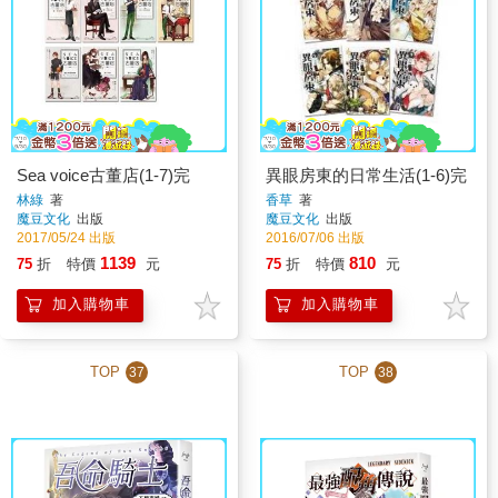
Sea voice古董店(1-7)完
異眼房東的日常生活(1-6)完
林綠
著
香草
著
魔豆文化
出版
魔豆文化
出版
2017/05/24 出版
2016/07/06 出版
1139
810
75
折
特價
元
75
折
特價
元
加入購物車
加入購物車
TOP
TOP
37
38