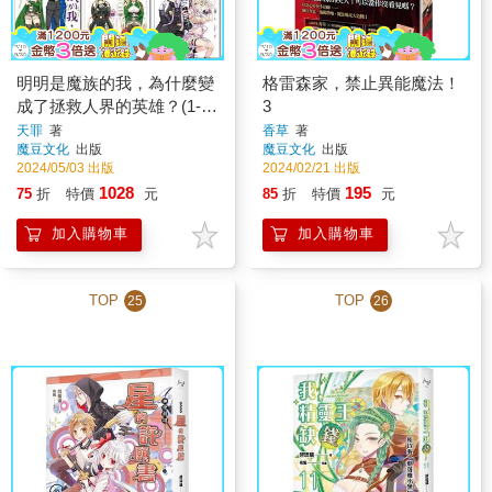
明明是魔族的我，為什麼變
格雷森家，禁止異能魔法！
成了拯救人界的英雄？(1-5)
3
完
天罪
著
香草
著
魔豆文化
出版
魔豆文化
出版
2024/05/03 出版
2024/02/21 出版
1028
195
75
折
特價
元
85
折
特價
元
加入購物車
加入購物車
TOP
TOP
25
26