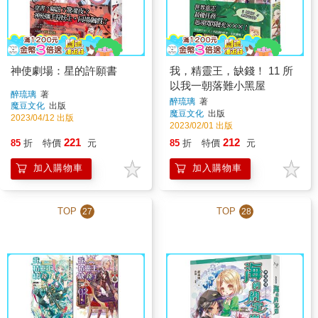
神使劇場：星的許願書
我，精靈王，缺錢！ 11 所
以我一朝落難小黑屋
醉琉璃
著
醉琉璃
著
魔豆文化
出版
魔豆文化
出版
2023/04/12 出版
2023/02/01 出版
221
212
85
折
特價
元
85
折
特價
元
加入購物車
加入購物車
TOP
TOP
27
28