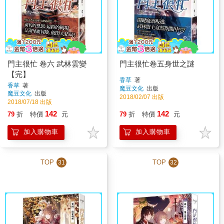
門主很忙 卷六 武林雲變
門主很忙卷五身世之謎
【完】
香草
著
香草
著
魔豆文化
出版
魔豆文化
出版
2018/02/07 出版
2018/07/18 出版
142
142
79
折
特價
元
79
折
特價
元
加入購物車
加入購物車
TOP
TOP
31
32