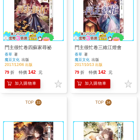
門主很忙卷四蘇家尋祕
門主很忙卷三維江燈會
香草
著
香草
著
魔豆文化
出版
魔豆文化
出版
2017/12/06 出版
2017/10/13 出版
142
142
79
折
特價
元
79
折
特價
元
加入購物車
加入購物車
TOP
TOP
33
34