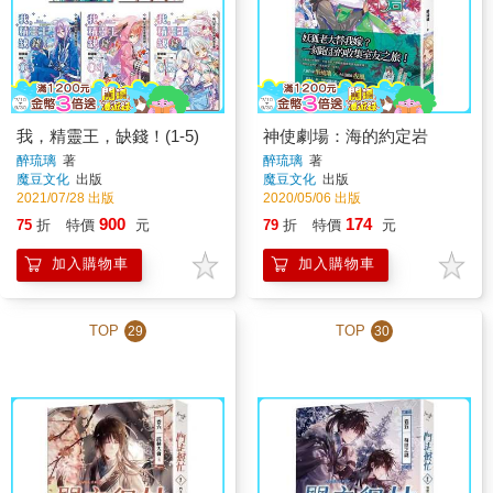
我，精靈王，缺錢！(1-5)
神使劇場：海的約定岩
醉琉璃
著
醉琉璃
著
魔豆文化
出版
魔豆文化
出版
2021/07/28 出版
2020/05/06 出版
900
174
75
折
特價
元
79
折
特價
元
加入購物車
加入購物車
TOP
TOP
29
30