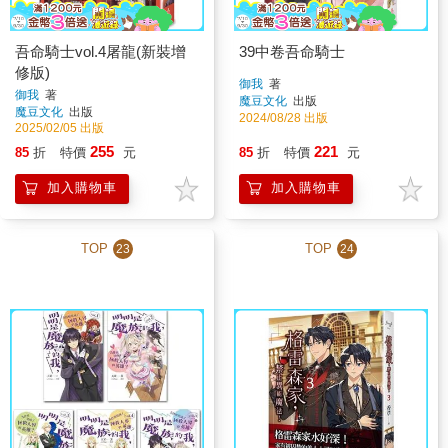
吾命騎士vol.4屠龍(新裝增
39中卷吾命騎士
修版)
御我
著
御我
著
魔豆文化
出版
魔豆文化
出版
2024/08/28 出版
2025/02/05 出版
255
221
85
折
特價
元
85
折
特價
元
加入購物車
加入購物車
TOP
TOP
23
24