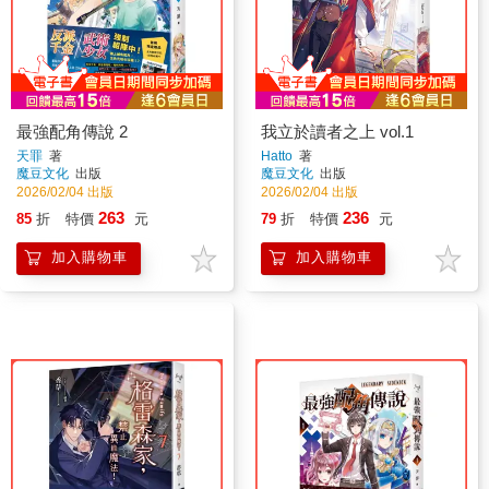
最強配角傳說 2
我立於讀者之上 vol.1
天罪
著
Hatto
著
魔豆文化
出版
魔豆文化
出版
2026/02/04 出版
2026/02/04 出版
263
236
85
折
特價
元
79
折
特價
元
加入購物車
加入購物車