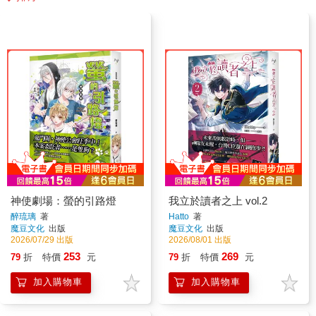
神使劇場：螢的引路燈
我立於讀者之上 vol.2
醉琉璃
著
Hatto
著
魔豆文化
出版
魔豆文化
出版
2026/07/29 出版
2026/08/01 出版
253
269
79
折
特價
元
79
折
特價
元
加入購物車
加入購物車