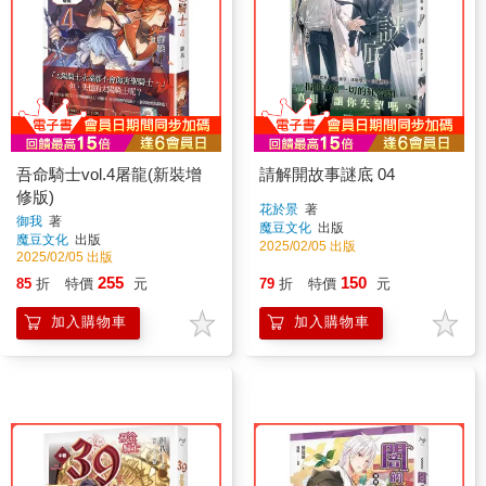
吾命騎士vol.4屠龍(新裝增
請解開故事謎底 04
修版)
花於景
著
御我
著
魔豆文化
出版
魔豆文化
出版
2025/02/05 出版
2025/02/05 出版
255
150
85
折
特價
元
79
折
特價
元
加入購物車
加入購物車