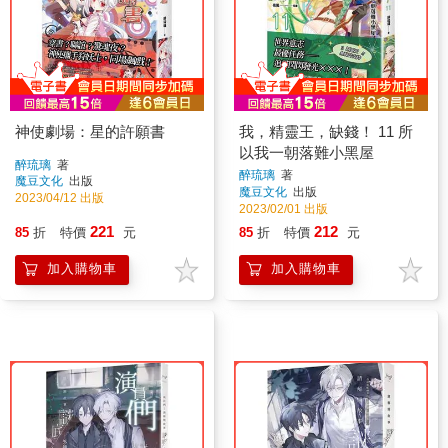
神使劇場：星的許願書
我，精靈王，缺錢！ 11 所
以我一朝落難小黑屋
醉琉璃
著
醉琉璃
著
魔豆文化
出版
魔豆文化
出版
2023/04/12 出版
2023/02/01 出版
221
212
85
折
特價
元
85
折
特價
元
加入購物車
加入購物車