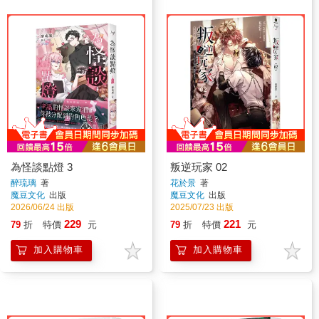
為怪談點燈 3
叛逆玩家 02
醉琉璃
著
花於景
著
魔豆文化
出版
魔豆文化
出版
2026/06/24 出版
2025/07/23 出版
229
221
79
折
特價
元
79
折
特價
元
加入購物車
加入購物車