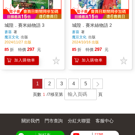
城隍．賽米絲物語 3
城隍．賽米絲物語 2
蒼葵
著
蒼葵
著
魔豆文化
出版
魔豆文化
出版
2024/11/27 出版
2024/10/16 出版
297
297
85
折
特價
元
85
折
特價
元
加入購物車
加入購物車
1
2
3
4
5
頁數
1
/7
移至第
頁
關於我們
門市查詢
分紅大聯盟
客服中心
加好友
訂閱