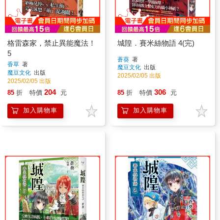
格雷森家，禁止異能魔法！
城隍．賽米絲物語 4(完)
5
蒼葵
著
香草
著
魔豆文化
出版
魔豆文化
出版
2025/02/05 出版
2025/02/05 出版
204
306
85
折
特價
元
85
折
特價
元
加入購物車
加入購物車