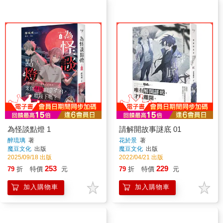
為怪談點燈 1
請解開故事謎底 01
醉琉璃
著
花於景
著
魔豆文化
出版
魔豆文化
出版
2025/09/18 出版
2022/04/21 出版
253
229
79
折
特價
元
79
折
特價
元
加入購物車
加入購物車