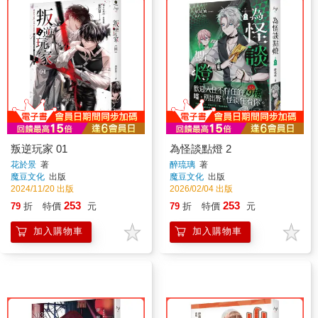
叛逆玩家 01
為怪談點燈 2
花於景
著
醉琉璃
著
魔豆文化
出版
魔豆文化
出版
2024/11/20 出版
2026/02/04 出版
253
253
79
折
特價
元
79
折
特價
元
加入購物車
加入購物車