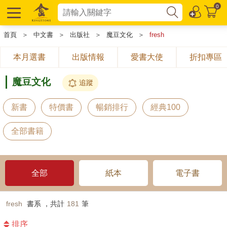
0
首頁
＞
中文書
＞
出版社
＞
魔豆文化
＞
fresh
本月選書
出版情報
愛書大使
折扣專區
魔豆文化
追蹤
新書
特價書
暢銷排行
經典100
全部書籍
全部
紙本
電子書
fresh
書系 ，共計
181
筆
排序