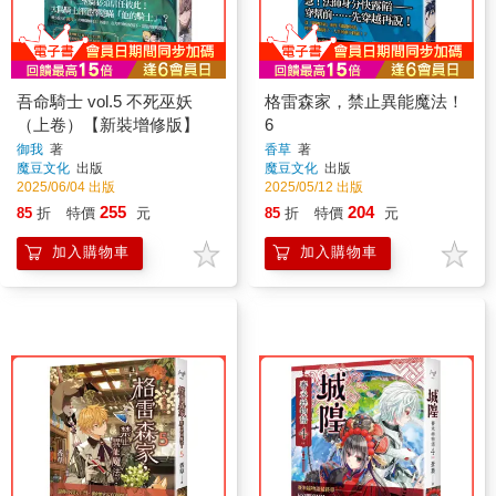
吾命騎士 vol.5 不死巫妖
格雷森家，禁止異能魔法！
（上卷）【新裝增修版】
6
御我
著
香草
著
魔豆文化
出版
魔豆文化
出版
2025/06/04 出版
2025/05/12 出版
255
204
85
折
特價
元
85
折
特價
元
加入購物車
加入購物車