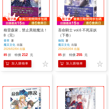
格雷森家，禁止異能魔法！
吾命騎士 vol.6 不死巫妖
8（完）
（下卷）
香草
著
御我
著
魔豆文化
出版
魔豆文化
出版
2026/02/04 出版
2026/02/04 出版
212
255
85
折
特價
元
85
折
特價
元
加入購物車
加入購物車