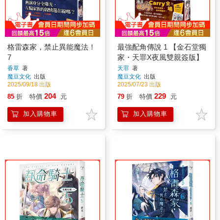
格雷森家，禁止異能魔法！
最強配角傳說 1 【金石堂獨
7
家・天罪X夜風雙親簽版】
香草
著
天罪
著
魔豆文化
出版
魔豆文化
出版
2025/09/18 出版
2025/07/23 出版
204
229
85
折
特價
元
79
折
特價
元
加入購物車
加入購物車