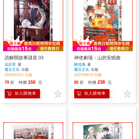
請解開故事謎底 03
神使劇場：山的安眠曲
花於景
著
醉琉璃
著
魔豆文化
出版
魔豆文化
出版
2024/02/21 出版
2025/09/18 出版
150
238
79
折
特價
元
85
折
特價
元
加入購物車
加入購物車