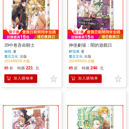
39中卷吾命騎士
神使劇場：闇的遊戲日
御我
著
醉琉璃
著
魔豆文化
出版
魔豆文化
出版
2024/08/28 出版
2024/05/03 出版
221
246
85
折
特價
元
85
折
特價
元
加入購物車
加入購物車