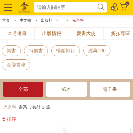
0
首頁
＞
中文書
＞
出版社
＞
＞
光合學
本月選書
出版情報
愛書大使
折扣專區
新書
特價書
暢銷排行
經典100
全部書籍
全部
紙本
電子書
光合學
書系 ，共計
2
筆
排序