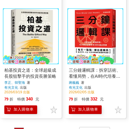
柏基投資之道：全球超級成
三分鐘邏輯課：拆穿話術、
長股狙擊手的投資長勝策略
看懂局勢，在AI時代培養思
考力的8堂必修課
李正、韓聖海
著
蔣巍巍
著
有光文化
出版
有光文化
出版
2026/03/19 出版
2026/02/05 出版
340
332
79
折
特價
元
79
折
特價
元
加入購物車
加入購物車