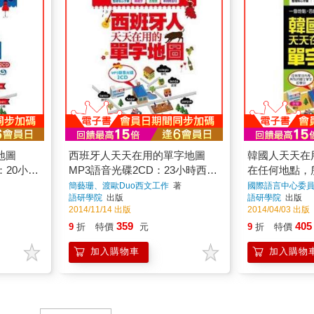
地圖
西班牙人天天在用的單字地圖
韓國人天天在
：20小時
MP3語音光碟2CD：23小時西班
在任何地點，
用聽的就
牙文＋中文朗讀對照，用聽的就
說！
簡藝珊、渡歐Duo西文工作
著
國際語言中心委
語研學院
出版
語研學院
出版
能學單字
2014/11/14 出版
2014/04/03 出版
359
405
9
折
特價
元
9
折
特價
加入購物車
加入購物