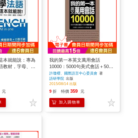
這本就能說：專為
我的第一本英文萬用會話
語教材，字母、發
10000：5000句美式會話＋5000
法、單字、會話一
種替換表達
許瓊櫻、國際語言中心委員會
著
語研學院
出版
3
2015/08/14 出版
359
元
9
折
特價
元
車
加入購物車