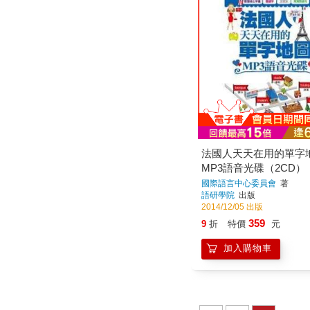
法國人天天在用的單字
MP3語音光碟（2CD）
法文＋中文朗讀對照，
國際語言中心委員會
著
語研學院
出版
能學單字與會話
2014/12/05 出版
359
9
折
特價
元
加入購物車