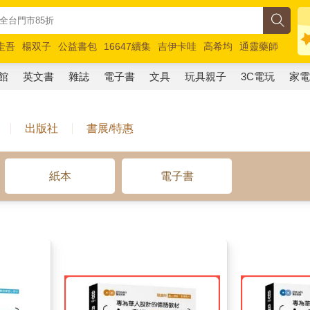
圭吾
楊双子
公益書包
16647續集
吉伊卡哇
高希均
通靈藥師
路邊攤新作
馬斯克
玩具總動員5
超慢跑
館
英文書
雜誌
電子書
文具
玩具親子
3C電玩
家
出版社
書展/特惠
紙本
電子書