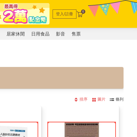
0
登入/註冊
電
居家休閒
日用食品
影音
售票
排序
圖片
條列