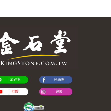
加好友
粉絲團
訂閱
追蹤