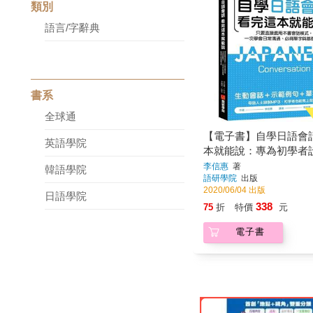
類別
語言/字辭典
書系
全球通
【電子書】自學日語會
英語學院
本就能說：專為初學者
要直接套用本書會話模
李信惠
著
韓語學院
語研學院
出版
學會日常溝通、必背單
2020/06/04 出版
文法
日語學院
338
75
折
特價
元
電子書