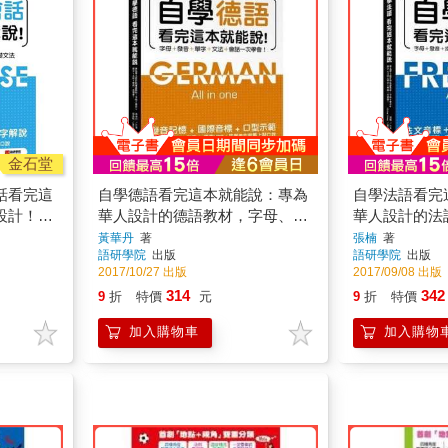
金石堂
話看完這
自學德語看完這本就能說：專為
自學法語看完
設計！只
華人設計的德語教材，字母、發
華人設計的法
式，一次
音、單字、文法、會話一次學會
音、拼字、文
黃華丹
著
張楠
著
語研學院
出版
語研學院
出版
字與基礎
(附DVD＋MP3)
次學會(附MP
2017/10/27 出版
2017/09/08 出版
314
342
9
折
特價
元
9
折
特價
加入購物車
加入購物