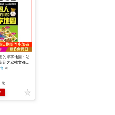
用的單字地圖：站
所到之處韓文都會
員會
著
元
車