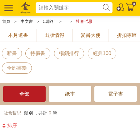
0
首頁
＞
中文書
＞
出版社
＞
＞
社會哲思
本月選書
出版情報
愛書大使
折扣專區
新書
特價書
暢銷排行
經典100
全部書籍
全部
紙本
電子書
社會哲思
類別 ，共計
0
筆
排序