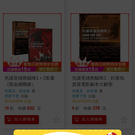
先讓英雄救貓咪1＋2套書
先讓英雄救貓咪2：好萊塢
（限金網獨家）
賣座電影劇本大解密
布萊克．史奈德
著
布萊克．史奈德
著
雲夢千里
出版
雲夢千里
出版
2016/09/06 出版
2016/05/05 出版
632
378
79
折
特價
元
9
折
特價
元
加入購物車
加入購物車