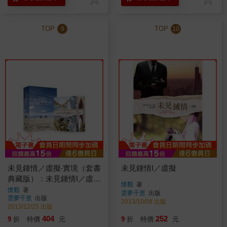
TOP
TOP
9
10
未見鍾情／虛擬‧實境（套書
未見鍾情I／虛擬
典藏版）：未見鍾情I／虛擬
懷觀
著
＋未見鍾情II／實境
懷觀
著
雲夢千里
出版
雲夢千里
出版
2013/10/08 出版
2013/12/25 出版
404
252
9
折
特價
元
9
折
特價
元