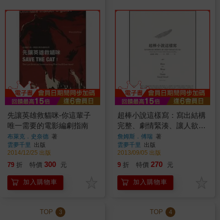
先讓英雄救貓咪-你這輩子
超棒小說這樣寫：寫出結構
唯一需要的電影編劇指南
完整、劇情緊湊、讓人欲罷
不能的超完美小說！
布萊克．史奈德
著
詹姆斯．傅瑞
著
雲夢千里
出版
雲夢千里
出版
2014/12/25 出版
2013/09/05 出版
300
270
79
折
特價
元
9
折
特價
元
加入購物車
加入購物車
TOP
TOP
3
4