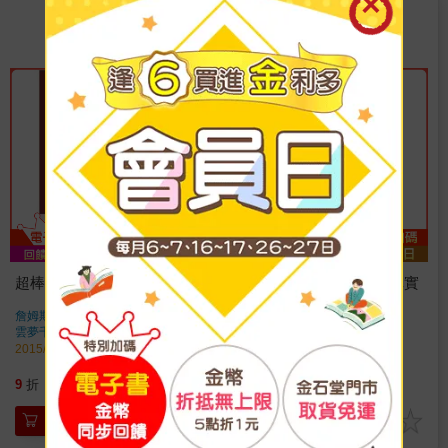
TOP
TOP
5
6
超棒推理小說這樣寫
競合策略：商業運作的真實
力量(二十周年經典版)
詹姆斯．傅瑞
著
亞當．布蘭登伯格
著
雲夢千里
出版
雲夢千里
出版
2015/12/01 出版
2015/08/03 出版
342
363
9
折
特價
元
79
折
特價
元
加入購物車
加入購物車