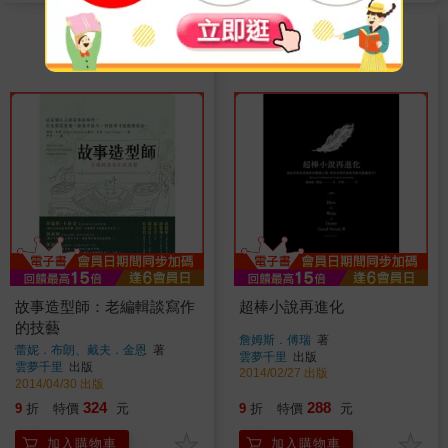
TOP
TOP
7
8
故事造型師：老編輯談寫作
超棒小說再進化
的技藝
詹姆斯．傅瑞
著
蕾妮．布朗、戴夫．金恩
著
雲夢千里
出版
雲夢千里
出版
2014/02/27 出版
2014/04/30 出版
324
288
9
折
特價
元
9
折
特價
元
加入購物車
加入購物車