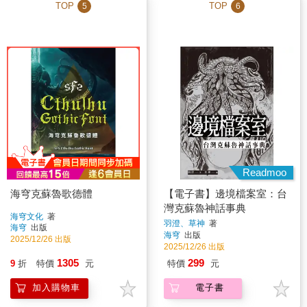
TOP
TOP
5
6
Readmoo
海穹克蘇魯歌德體
【電子書】邊境檔案室：台
灣克蘇魯神話事典
海穹文化
著
羽澄、草神
著
海穹
出版
海穹
出版
2025/12/26 出版
2025/12/26 出版
1305
299
9
折
特價
元
特價
元
加入購物車
電子書