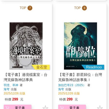
TOP
TOP
7
8
金石堂
Readmoo
【電子書】邊境檔案室：台
【電子書】群星歸位：台灣
灣克蘇魯神話事典
克蘇魯神話故事集Ⅰ
羽澄、草神
著
加拉巴哥23（2025）
著
海穹
出版
海穹
出版
2025/12/26 出版
2025/12/26 出版
299
299
特價
元
特價
元
電子書
電子書