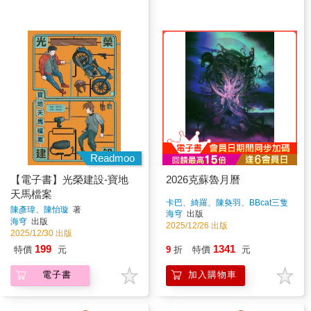
Readmoo
【電子書】光榮建設-寶地
2026克蘇魯月曆
天馬檔案
卡巴、綺羅、陳奐羽、BBcat三隻
陳彥瑋、陳怡璇
著
貓、石頭書、楊勝博、羽澄、大獵
海穹
出版
海穹
出版
蜥、靜川、幾希、aaaaa、Nick
2025/12/26 出版
2025/12/30 出版
Eldritch
著
199
1341
特價
元
9
折
特價
元
電子書
加入購物車