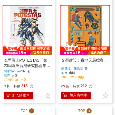
臨界戰士POTESTAS「第
光榮建設：寶地天馬檔案
23屆歐洲台灣研究協會年
陳彥瑋、陳怡璇
著
會：回望台灣解嚴40年」搶
陳聿SuddenSR
著
海穹
出版
海穹
出版
先限量珍藏版
2025/12/30 出版
2026/04/01 出版
315
212
9
折
特價
元
85
折
特價
元
加入購物車
加入購物車
TOP
TOP
3
4