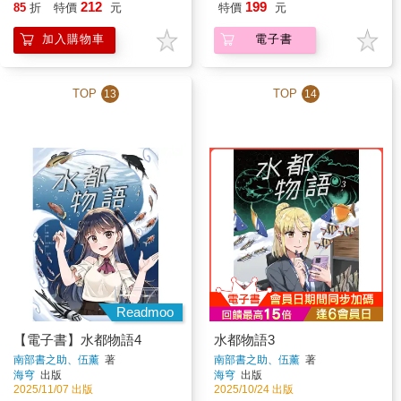
212
199
85
折
特價
元
特價
元
加入購物車
電子書
TOP
TOP
13
14
Readmoo
【電子書】水都物語4
水都物語3
南部書之助、伍薰
著
南部書之助、伍薰
著
海穹
出版
海穹
出版
2025/11/07 出版
2025/10/24 出版