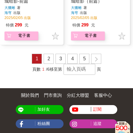
城暗影-前篇
城暗影（前篇）
大獵蜥
著
大獵蜥
著
海穹
出版
海穹
出版
2025/02/05 出版
2025/02/05 出版
299
299
特價
元
特價
元
電子書
電子書
1
2
3
4
5
頁數
1
/6
移至第
頁
關於我們
門市查詢
分紅大聯盟
客服中心
加好友
訂閱
粉絲團
追蹤