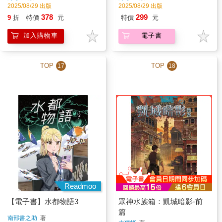
2025/08/29 出版
2025/08/29 出版
378
299
9
折
特價
元
特價
元
加入購物車
電子書
TOP
TOP
17
18
Readmoo
【電子書】水都物語3
眾神水族箱：凱城暗影-前
篇
南部書之助
著