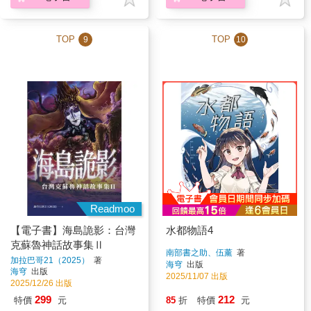
TOP
TOP
9
10
Readmoo
【電子書】海島詭影：台灣
水都物語4
克蘇魯神話故事集Ⅱ
南部書之助、伍薰
著
加拉巴哥21（2025）
著
海穹
出版
海穹
出版
2025/11/07 出版
2025/12/26 出版
299
212
特價
元
85
折
特價
元