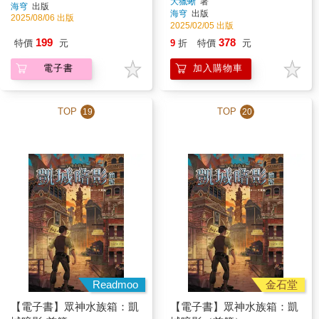
大獵蜥
著
海穹
出版
海穹
出版
2025/08/06 出版
2025/02/05 出版
199
378
特價
元
9
折
特價
元
電子書
加入購物車
TOP
TOP
19
20
Readmoo
金石堂
【電子書】眾神水族箱：凱
【電子書】眾神水族箱：凱