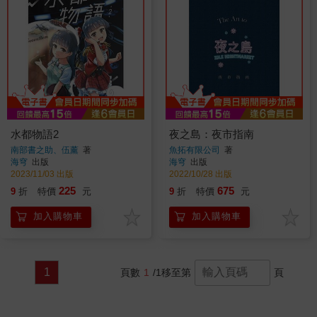
水都物語2
夜之島：夜市指南
南部書之助、伍薰
著
魚拓有限公司
著
海穹
出版
海穹
出版
2023/11/03 出版
2022/10/28 出版
225
675
9
折
特價
元
9
折
特價
元
加入購物車
加入購物車
1
頁數
1
/1
移至第
頁