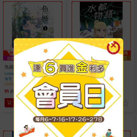
魚姬1：沉於水中之聲
水都物語3
Linmor
著
南部書之助、伍薰
著
海穹
出版
海穹
出版
2025/11/07 出版
2025/10/24 出版
212
212
85
折
特價
元
85
折
特價
元
加入購物車
加入購物車