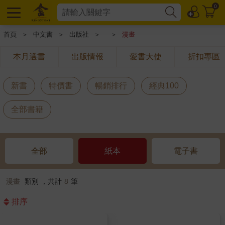
0
首頁
＞
中文書
＞
出版社
＞
＞
漫畫
本月選書
出版情報
愛書大使
折扣專區
新書
特價書
暢銷排行
經典100
全部書籍
全部
紙本
電子書
漫畫
類別 ，共計
8
筆
排序