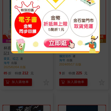
杯底不養金魚：美酒環島日
尋能第4小隊. 2
記1
爛貨習作
著
愛莫、啞忑
著
海穹
出版
海穹
出版
2024/05/17 出版
2025/02/04 出版
212
225
85
折
特價
元
9
折
特價
元
加入購物車
加入購物車