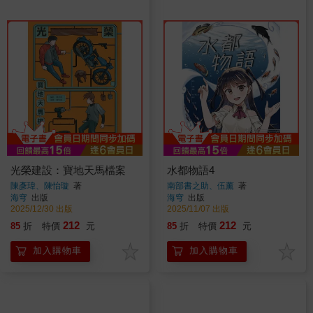
光榮建設：寶地天馬檔案
水都物語4
陳彥瑋、陳怡璇
著
南部書之助、伍薰
著
海穹
出版
海穹
出版
2025/12/30 出版
2025/11/07 出版
212
212
85
折
特價
元
85
折
特價
元
加入購物車
加入購物車