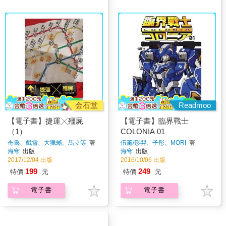
金石堂
Readmoo
【電子書】捷運╳殭屍
【電子書】臨界戰士
（1）
COLONIA 01
奇魯、戲雪、大獵蜥、馬立等
著
伍薰/形羿、子彤、MORI
著
海穹
出版
海穹
出版
2017/12/04 出版
2016/10/06 出版
199
249
特價
元
特價
元
電子書
電子書