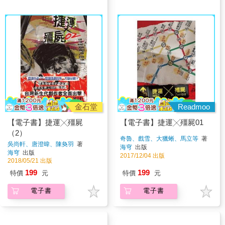
金石堂
Readmoo
【電子書】捷運╳殭屍
【電子書】捷運╳殭屍01
（2）
奇魯、戲雪、大獵蜥、馬立等
著
吳尚軒、唐澄暐、陳奐羽
著
海穹
出版
海穹
出版
2017/12/04 出版
2018/05/21 出版
199
199
特價
元
特價
元
電子書
電子書