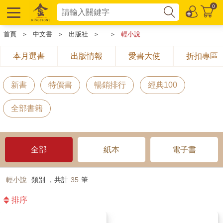
0
首頁
＞
中文書
＞
出版社
＞
＞
輕小說
本月選書
出版情報
愛書大使
折扣專區
新書
特價書
暢銷排行
經典100
全部書籍
全部
紙本
電子書
輕小說
類別 ，共計
35
筆
排序