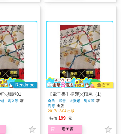
Readmoo
金石堂
運╳殭屍01
【電子書】捷運╳殭屍（1）
獵蜥、馬立等
著
奇魯、戲雪、大獵蜥、馬立等
著
海穹
出版
2017/12/04 出版
199
特價
元
電子書