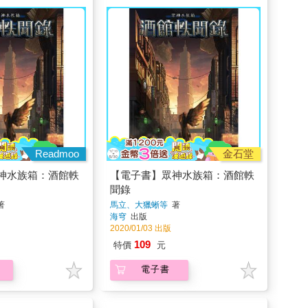
Readmoo
金石堂
神水族箱：酒館軼
【電子書】眾神水族箱：酒館軼
聞錄
著
馬立、大獵蜥等
著
海穹
出版
2020/01/03 出版
109
特價
元
電子書