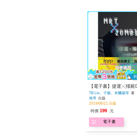
R
【電子書】捷運╳殭屍0
TB Liu、子藝、米爾揚等
著
海穹
出版
2019/06/11 出版
199
特價
元
電子書