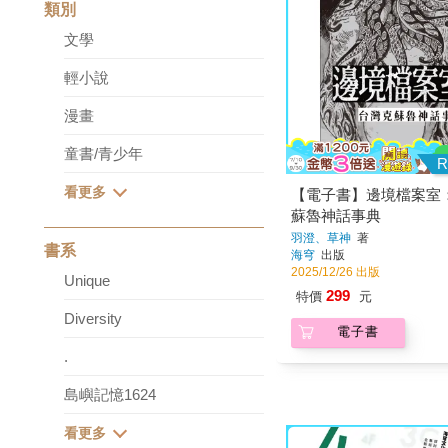
類別
文學
輕小說
漫畫
童書/青少年
R
【電子書】邊境檔案室
蘇魯神話事典
羽澄、草神
著
書系
海穹
出版
2025/12/26 出版
Unique
299
特價
元
Diversity
電子書
.
島嶼記憶1624