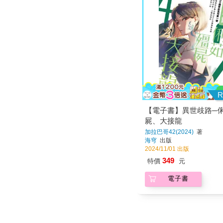
R
【電子書】異世歧路─
屍、大接龍
加拉巴哥42(2024)
著
海穹
出版
2024/11/01 出版
349
特價
元
電子書