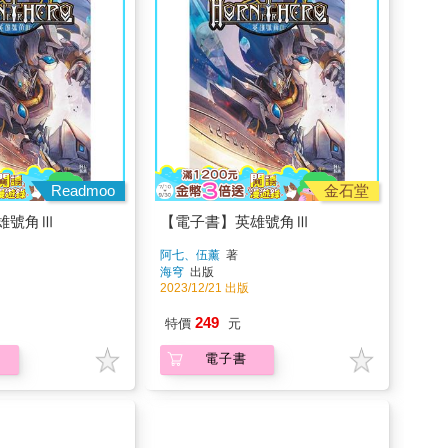
Readmoo
金石堂
雄號角Ⅲ
【電子書】英雄號角Ⅲ
阿七、伍薰
著
海穹
出版
2023/12/21 出版
249
特價
元
電子書