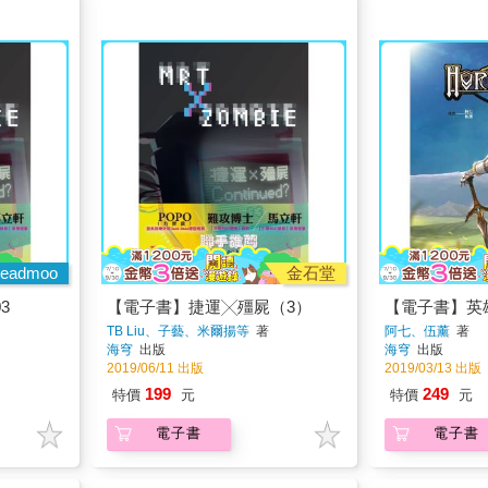
eadmoo
金石堂
3
【電子書】捷運╳殭屍（3）
【電子書】英
TB Liu、子藝、米爾揚等
著
阿七、伍薰
著
海穹
出版
海穹
出版
2019/06/11 出版
2019/03/13 出版
199
249
特價
元
特價
元
電子書
電子書