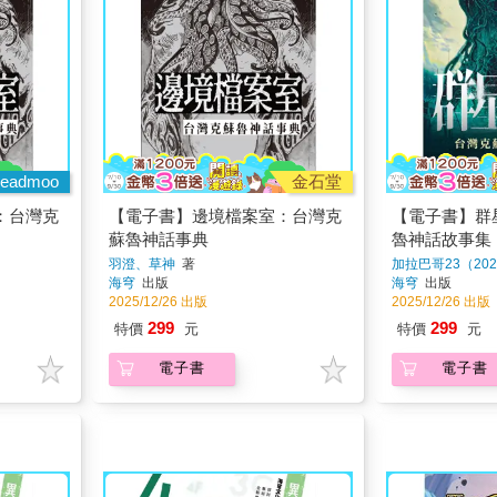
eadmoo
金石堂
：台灣克
【電子書】邊境檔案室：台灣克
【電子書】群
蘇魯神話事典
魯神話故事集
羽澄、草神
著
加拉巴哥23（202
海穹
出版
海穹
出版
2025/12/26 出版
2025/12/26 出版
299
299
特價
元
特價
元
電子書
電子書