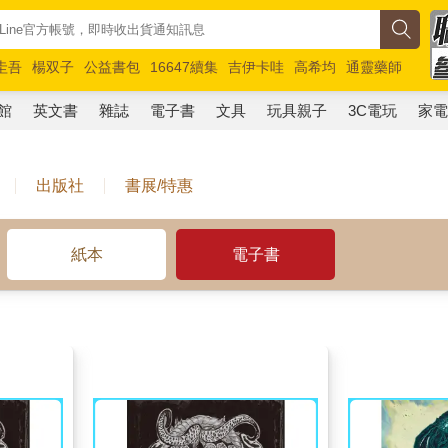
圭吾
楊双子
公益書包
16647續集
吉伊卡哇
高希均
通靈藥師
路邊攤新作
馬斯克
玩具總動員5
超慢跑
館
英文書
雜誌
電子書
文具
玩具親子
3C電玩
家
出版社
書展/特惠
紙本
電子書