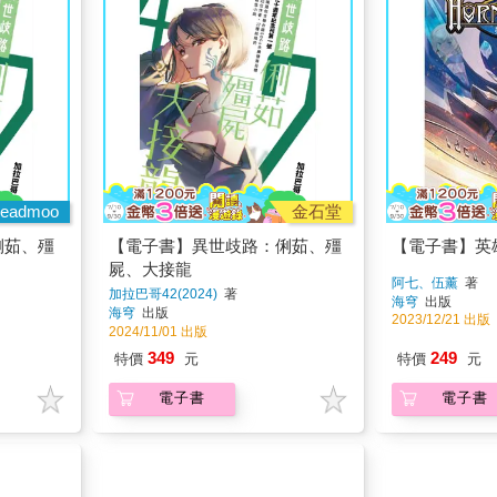
eadmoo
金石堂
俐茹、殭
【電子書】異世歧路：俐茹、殭
【電子書】英
屍、大接龍
阿七、伍薰
著
加拉巴哥42(2024)
著
海穹
出版
海穹
出版
2023/12/21 出版
2024/11/01 出版
349
249
特價
元
特價
元
電子書
電子書