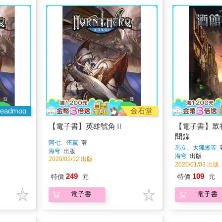
eadmoo
金石堂
【電子書】英雄號角Ⅱ
【電子書】眾
聞錄
阿七、伍薰
著
馬立、大獵蜥等
海穹
出版
海穹
出版
2020/02/12 出版
2020/01/03 出版
249
109
特價
元
特價
元
電子書
電子書