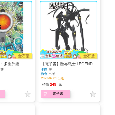
金石堂
金石堂
5：多重升級
【電子書】臨界戰士 LEGEND
著
卡巴
著
海穹
出版
2023/02/01 出版
249
特價
元
電子書