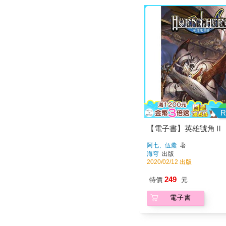
R
【電子書】英雄號角Ⅱ
阿七、伍薰
著
海穹
出版
2020/02/12 出版
249
特價
元
電子書