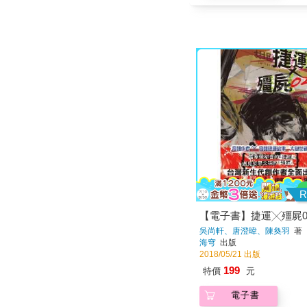
R
【電子書】捷運╳殭屍0
吳尚軒、唐澄暐、陳奐羽
著
海穹
出版
2018/05/21 出版
199
特價
元
電子書