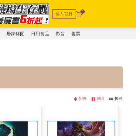
0
登入/註冊
電
居家休閒
日用食品
影音
售票
排序
圖片
條列