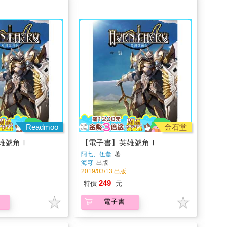
Readmoo
金石堂
雄號角Ⅰ
【電子書】英雄號角Ⅰ
阿七、伍薰
著
海穹
出版
2019/03/13 出版
249
特價
元
電子書