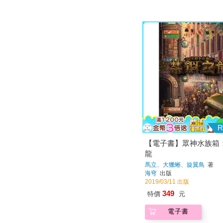
R
【電子書】眾神水族箱
龍
馬立、大獵蜥、旋翼鳥
著
海穹
出版
2019/03/11 出版
349
特價
元
電子書