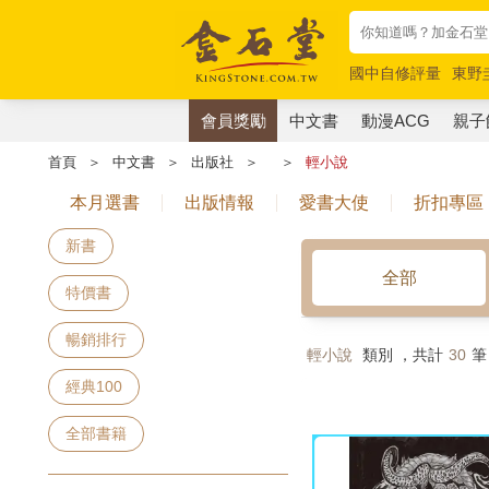
國中自修評量
東野
唯紅花綻放
奧德賽
會員獎勵
中文書
動漫ACG
親子
首頁
＞
中文書
＞
出版社
＞
＞
輕小說
本月選書
出版情報
愛書大使
折扣專區
新書
全部
特價書
暢銷排行
輕小說
類別 ，共計
30
筆
經典100
全部書籍