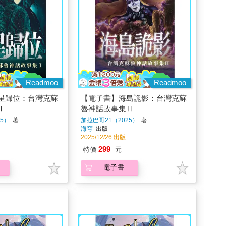
Readmoo
Readmoo
星歸位：台灣克蘇
【電子書】海島詭影：台灣克蘇
Ⅰ
魯神話故事集Ⅱ
5）
著
加拉巴哥21（2025）
著
海穹
出版
2025/12/26 出版
299
特價
元
電子書