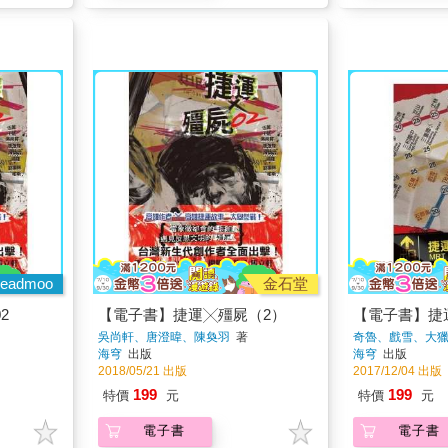
eadmoo
金石堂
2
【電子書】捷運╳殭屍（2）
【電子書】捷
吳尚軒、唐澄暐、陳奐羽
著
奇魯、戲雪、大
海穹
出版
海穹
出版
2018/05/21 出版
2017/12/04 出版
199
199
特價
元
特價
元
電子書
電子書