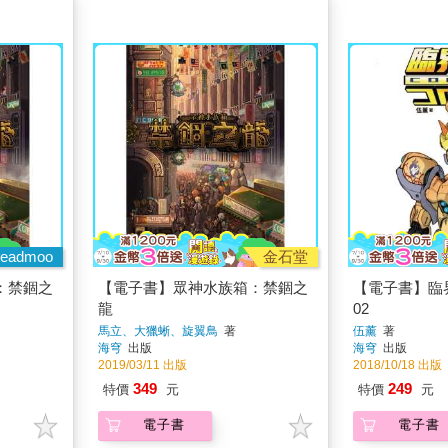
eadmoo
金石堂
：禁錮之
【電子書】眾神水族箱：禁錮之
【電子書】臨界
龍
02
馬立、大獵蜥、旋翼鳥
著
伍薰
著
海穹
出版
海穹
出版
2019/03/11 出版
2018/10/18 出版
349
249
特價
元
特價
元
電子書
電子書