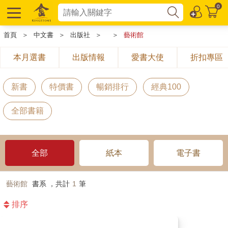
0
首頁
＞
中文書
＞
出版社
＞
＞
藝術館
本月選書
出版情報
愛書大使
折扣專區
新書
特價書
暢銷排行
經典100
全部書籍
全部
紙本
電子書
藝術館
書系 ，共計
1
筆
排序