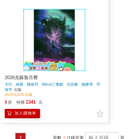
2026克蘇魯月曆
卡巴、綺羅、陳奐羽、BBcat三隻貓、石頭書、楊勝博、羽
澄、大獵蜥、靜川、幾希、aaaaa、Nick Eldritch
著
海穹
出版
2025/12/26 出版
1341
9
折
特價
元
加入購物車
1
頁數
1
/1
移至第
頁