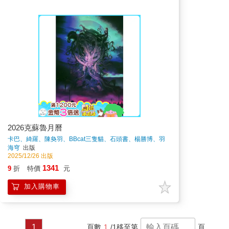
2026克蘇魯月曆
卡巴、綺羅、陳奐羽、BBcat三隻貓、石頭書、楊勝博、羽
澄、大獵蜥、靜川、幾希、aaaaa、Nick Eldritch
著
海穹
出版
2025/12/26 出版
1341
9
折
特價
元
加入購物車
1
頁數
1
/1
移至第
頁