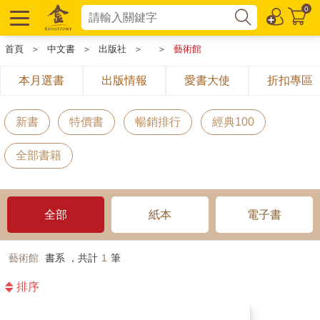
0
首頁
＞
中文書
＞
出版社
＞
＞
藝術館
本月選書
出版情報
愛書大使
折扣專區
新書
特價書
暢銷排行
經典100
全部書籍
全部
紙本
電子書
藝術館
書系 ，共計
1
筆
排序