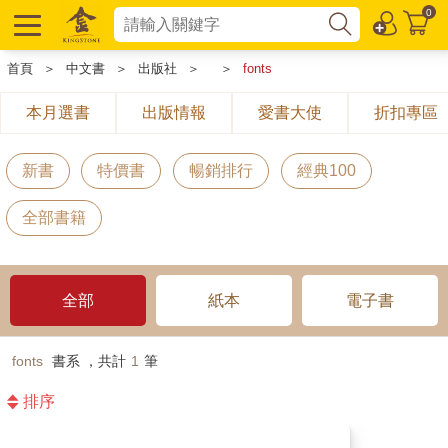
0
首頁
＞
中文書
＞
出版社
＞
＞
fonts
本月選書
出版情報
愛書大使
折扣專區
新書
特價書
暢銷排行
經典100
全部書籍
全部
紙本
電子書
fonts
書系 ，共計
1
筆
排序