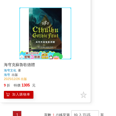
海穹克蘇魯歌德體
海穹文化
著
海穹
出版
2025/12/26 出版
1305
9
折
特價
元
加入購物車
1
頁數
1
/1
移至第
頁