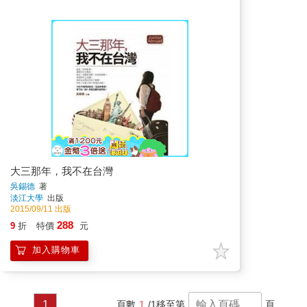
大三那年，我不在台灣
吳錫德
著
淡江大學
出版
2015/09/11 出版
288
9
折
特價
元
加入購物車
1
頁數
1
/1
移至第
頁