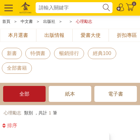
0
首頁
＞
中文書
＞
出版社
＞
＞
心理勵志
本月選書
出版情報
愛書大使
折扣專區
新書
特價書
暢銷排行
經典100
全部書籍
全部
紙本
電子書
心理勵志
類別 ，共計
1
筆
排序