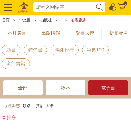
0
首頁
＞
中文書
＞
出版社
＞
＞
心理勵志
本月選書
出版情報
愛書大使
折扣專區
新書
特價書
暢銷排行
經典100
全部書籍
全部
紙本
電子書
心理勵志
類別 ，共計
0
筆
排序