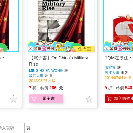
金石堂
se
【電子書】On China’s Military
TQM在淡江
Rise
張家宜
著
MING-HSIEN WONG
著
淡江大學
出版
淡江大學
出版
2014/07/04 出版
2015/03/27 出版
266
540
7
折
特價
元
9
折
特價
電子書
加入購物
頁