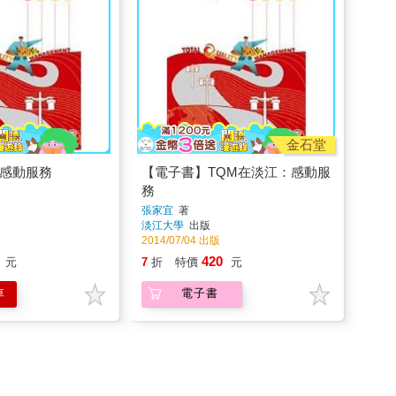
金石堂
：感動服務
【電子書】TQM在淡江：感動服
務
張家宜
著
淡江大學
出版
2014/07/04 出版
420
元
7
折
特價
元
車
電子書