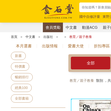
國中自修評量
東野
唯紅花綻放
奧德賽
會員獎勵
中文書
動漫ACG
親子
首頁
＞
中文書
＞
出版社
＞
＞
教育／親子教養
本月選書
出版情報
愛書大使
折扣專區
新書
全部
特價書
暢銷排行
教育／親子教養
類別 ，
經典100
全部書籍