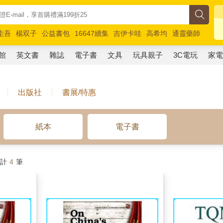
圭吾
楊双子
公益書包
16647續集
吉伊卡哇
高希均
通靈藥師
路邊攤新作
馬斯克
玩具總動員5
超慢跑
館
英文書
雜誌
電子書
文具
玩具親子
3C電玩
家
出版社
書展/特惠
紙本
電子書
共計
4
筆