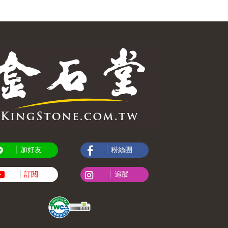
加好友
粉絲團
訂閱
追蹤