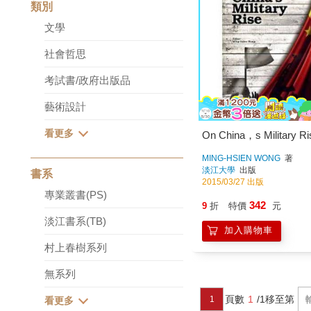
類別
文學
社會哲思
考試書/政府出版品
藝術設計
On China，s Military Ri
MING-HSIEN WONG
著
淡江大學
出版
書系
2015/03/27 出版
專業叢書(PS)
342
9
折
特價
元
淡江書系(TB)
加入購物車
村上春樹系列
無系列
頁數
1
/1
移至第
1