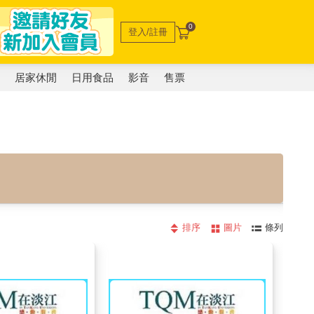
0
登入/註冊
電
居家休閒
日用食品
影音
售票
排序
圖片
條列