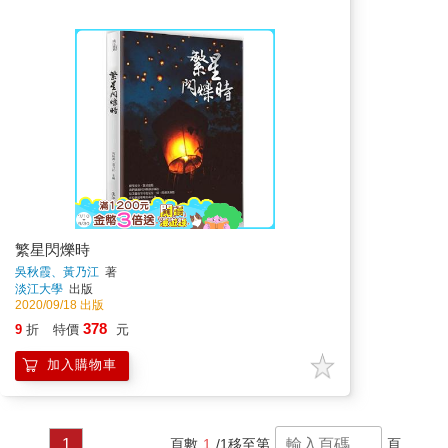
繁星閃爍時
吳秋霞、黃乃江
著
淡江大學
出版
2020/09/18 出版
378
9
折
特價
元
加入購物車
1
頁數
1
/1
移至第
頁