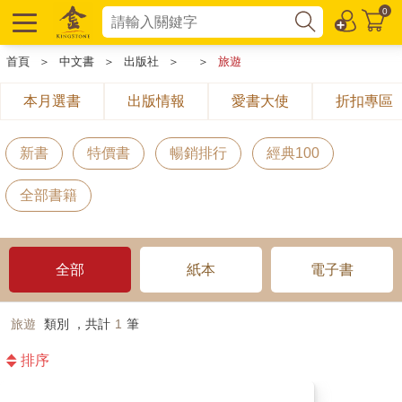
0
首頁
＞
中文書
＞
出版社
＞
＞
旅遊
本月選書
出版情報
愛書大使
折扣專區
新書
特價書
暢銷排行
經典100
全部書籍
全部
紙本
電子書
旅遊
類別 ，共計
1
筆
排序