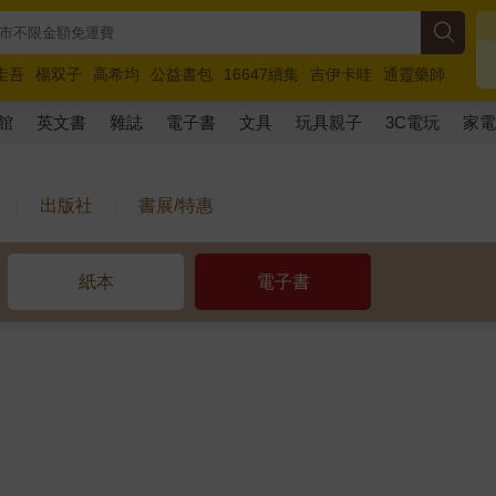
圭吾
楊双子
高希均
公益書包
16647續集
吉伊卡哇
通靈藥師
路邊攤新作
馬斯克
玩具總動員5
超慢跑
館
英文書
雜誌
電子書
文具
玩具親子
3C電玩
家
出版社
書展/特惠
紙本
電子書