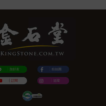
加好友
粉絲團
訂閱
追蹤