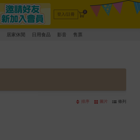
0
登入/註冊
電
居家休閒
日用食品
影音
售票
排序
圖片
條列