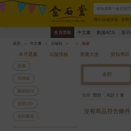
國中自修評量
東野
唯紅花綻放
奧德賽
會員獎勵
中文書
動漫ACG
親子
首頁
＞
中文書
＞
出版社
＞
＞
旅遊
本月選書
出版情報
愛書大使
折扣專區
新書
全部
特價書
暢銷排行
旅遊
類別 ，共計
0
筆
經典100
沒有商品符合條件
全部書籍