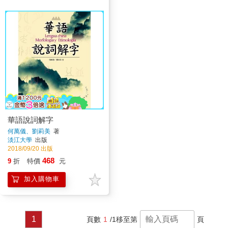
華語說詞解字
何萬儀、劉莉美
著
淡江大學
出版
2018/09/20 出版
468
9
折
特價
元
加入購物車
1
頁數
1
/1
移至第
頁