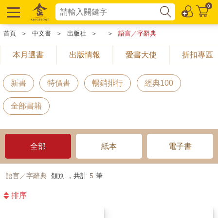
0
首頁
＞
中文書
＞
出版社
＞
＞
語言／字辭典
本月選書
出版情報
愛書大使
折扣專區
新書
特價書
暢銷排行
經典100
全部書籍
全部
紙本
電子書
語言／字辭典
類別 ，共計
5
筆
排序