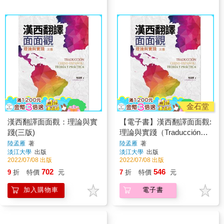
金石堂
漢西翻譯面面觀：理論與實
【電子書】漢西翻譯面面觀:
踐(三版)
理論與實踐（Traducción
Chino-Español: teoría y
陸孟雁
著
陸孟雁
著
淡江大學
出版
淡江大學
出版
práctica）
2022/07/08 出版
2022/07/08 出版
702
546
9
折
特價
元
7
折
特價
元
加入購物車
電子書