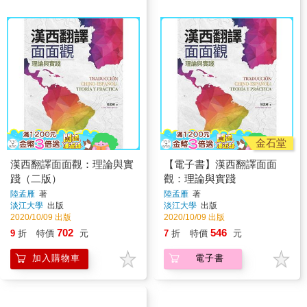
金石堂
漢西翻譯面面觀：理論與實
【電子書】漢西翻譯面面
踐（二版）
觀：理論與實踐
陸孟雁
著
陸孟雁
著
淡江大學
出版
淡江大學
出版
2020/10/09 出版
2020/10/09 出版
702
546
9
折
特價
元
7
折
特價
元
加入購物車
電子書