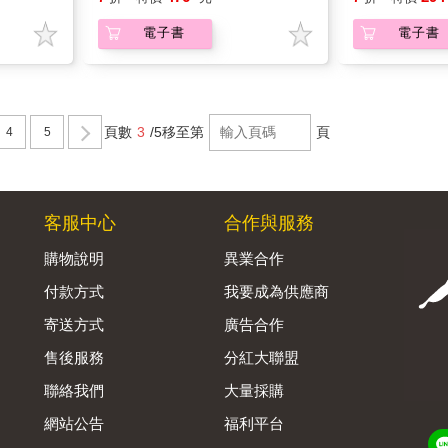
電子書
電子書
頁數
3
/5
移至第
頁
4
5
客服中心
合作與服務
購物說明
異業合作
付款方式
我要成為供應商
寄送方式
廣告合作
售後服務
分紅大聯盟
聯絡我們
大量採購
網站公告
福利平台