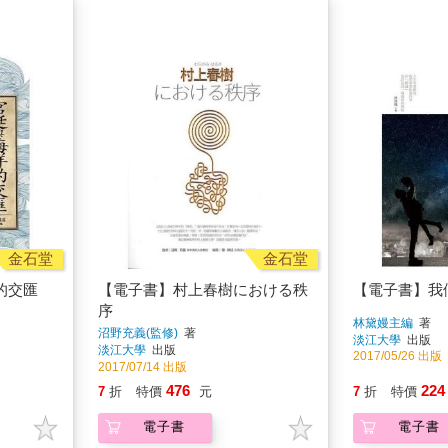
金石堂
金石堂
的交匯
【電子書】村上春樹における秩
【電子書】我
序
林黛嫚主編
著
沼野充義(監修)
著
淡江大學
出版
淡江大學
出版
2017/05/26 出版
2017/07/14 出版
476
224
7
折
特價
元
7
折
特價
電子書
電子書