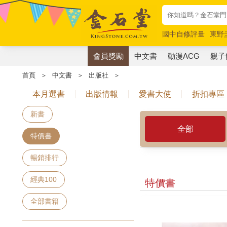
國中自修評量
東野
唯紅花綻放
奧德賽
會員獎勵
中文書
動漫ACG
親子
首頁
＞
中文書
＞
出版社
＞
本月選書
出版情報
愛書大使
折扣專區
新書
全部
特價書
暢銷排行
經典100
特價書
全部書籍