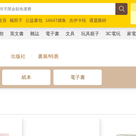
圭吾
楊双子
公益書包
16647續集
吉伊卡哇
通靈藥師
路邊攤新作
馬斯克
玩具總動員5
超慢跑
館
英文書
雜誌
電子書
文具
玩具親子
3C電玩
家
出版社
書展/特惠
紙本
電子書