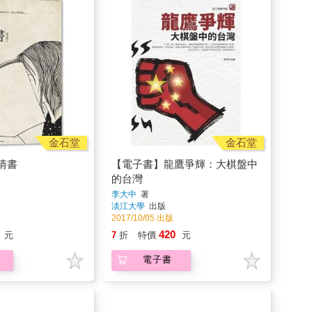
金石堂
金石堂
情書
【電子書】龍鷹爭輝：大棋盤中
的台灣
李大中
著
淡江大學
出版
2017/10/05 出版
420
元
7
折
特價
元
電子書