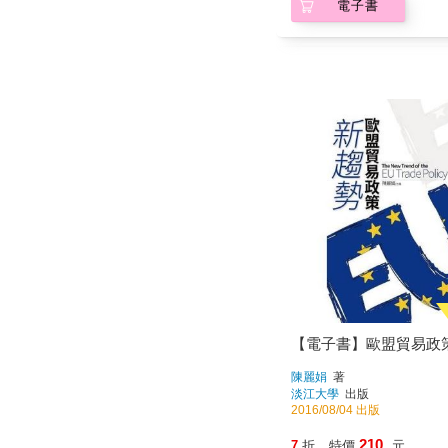
電子書
【電子書】歐盟貿易政
陳麗娟
著
淡江大學
出版
2016/08/04 出版
210
7
折
特價
元