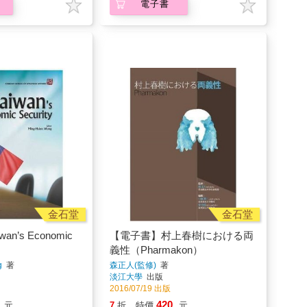
電子書
金石堂
金石堂
n’s Economic
【電子書】村上春樹における両
義性（Pharmakon）
g
著
森正人(監修)
著
淡江大學
出版
2016/07/19 出版
420
元
7
折
特價
元