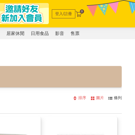
0
登入/註冊
電
居家休閒
日用食品
影音
售票
排序
圖片
條列