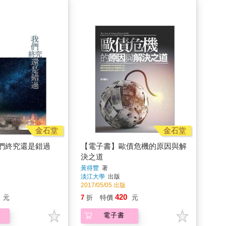
金石堂
金石堂
們終究還是錯過
【電子書】歐債危機的原因與解
決之道
黃得豐
著
淡江大學
出版
2017/05/05 出版
420
元
7
折
特價
元
電子書