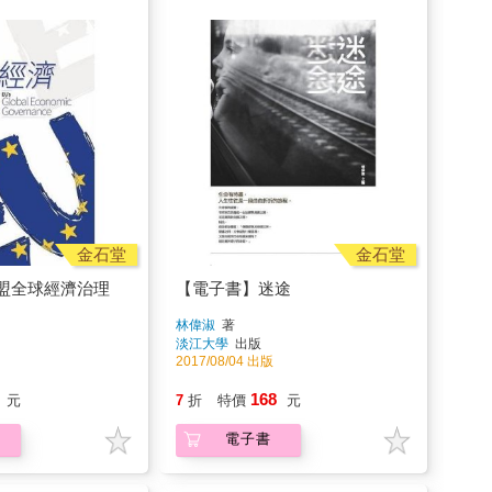
金石堂
金石堂
盟全球經濟治理
【電子書】迷途
林偉淑
著
淡江大學
出版
2017/08/04 出版
168
元
7
折
特價
元
電子書