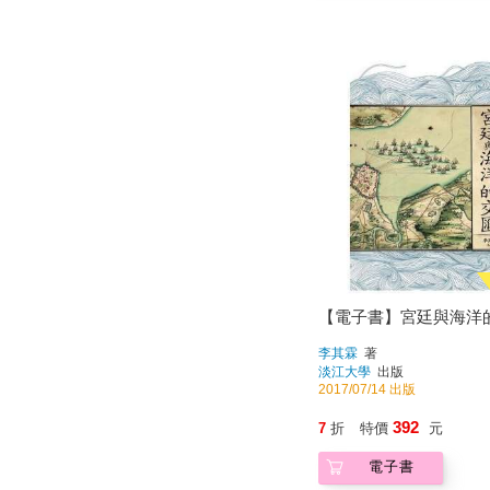
【電子書】宮廷與海洋
李其霖
著
淡江大學
出版
2017/07/14 出版
392
7
折
特價
元
電子書