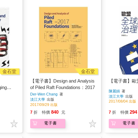
金石堂
金石堂
【電子書】Design and Analysis
【電子書】歐
ging
of Piled Raft Foundations：2017
陳麗娟
著
ast Asia
Der-Wen Chang
著
淡江大學
出版
淡江大學
出版
2017/08/04 出版
2017/09/29 出版
840
294
7
折
特價
元
7
折
特價
電子書
電子書