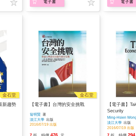
電子書
電子書
金石堂
金石堂
策新趨勢
【電子書】台灣的安全挑戰
【電子書】Taiwa
Security
翁明賢
著
Ming-Hsien Won
淡江大學
出版
淡江大學
出版
2016/07/19 出版
2016/07/19 出版
476
294
7
折
特價
元
7
折
特價