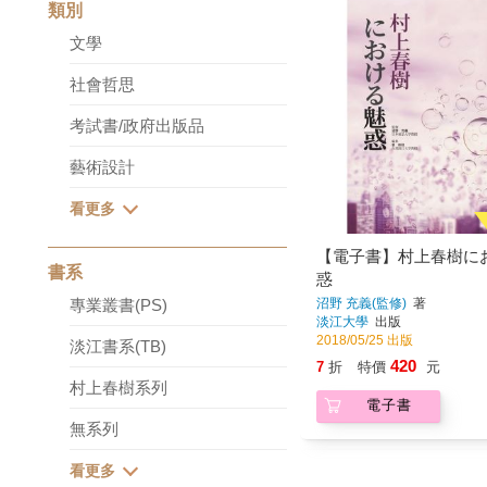
類別
文學
社會哲思
考試書/政府出版品
藝術設計
【電子書】村上春樹に
書系
惑
專業叢書(PS)
沼野 充義(監修)
著
淡江大學
出版
2018/05/25 出版
淡江書系(TB)
420
7
折
特價
元
村上春樹系列
電子書
無系列