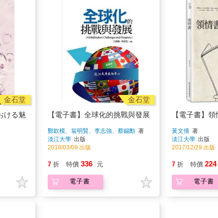
金石堂
金石堂
おける魅
【電子書】全球化的挑戰與發展
【電子書】領
鄭欽模、翁明賢、李志強、蔡錫勳
著
黃文倩
著
淡江大學
出版
淡江大學
出版
2018/03/09 出版
2017/12/29 出版
336
224
7
折
特價
元
7
折
特價
電子書
電子書