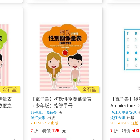
金石堂
金石堂
係量表
【電子書】柯氏性別關係量表
【電子書】淡江
效度之檢
（少年版）指導手冊
Architecture
2016
邱惟真、張勤金
著
淡江大學建築系
淡江大學
出版
淡江大學
出版
2017/02/17 出版
2016/12/02 出版
126
504
7
折
特價
元
7
折
特價