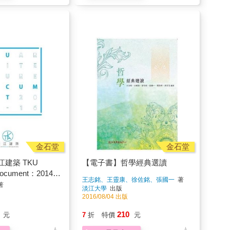
金石堂
金石堂
建築 TKU
【電子書】哲學經典選讀
 Document：2014–
王志銘、王靈康、徐佐銘、張國一
著
著
淡江大學
出版
2016/08/04 出版
210
元
7
折
特價
元