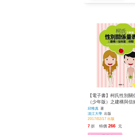
【電子書】柯氏性別關
（少年版）之建構與信
驗
邱惟真
著
淡江大學
出版
2017/02/17 出版
266
7
折
特價
元