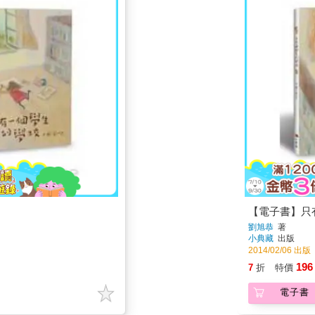
【電子書】只
劉旭恭
著
小典藏
出版
2014/02/06 出版
196
7
折
特價
電子書