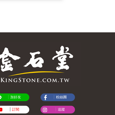
加好友
粉絲團
訂閱
追蹤