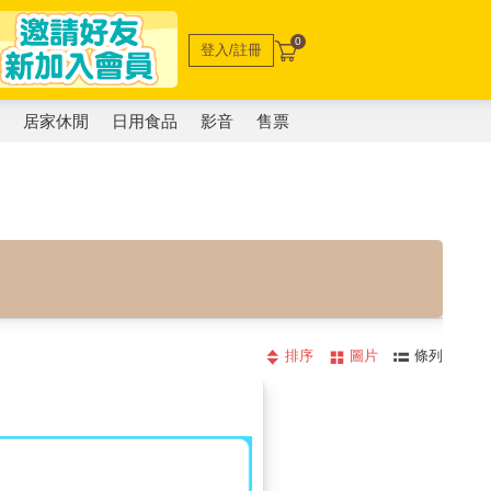
0
登入/註冊
電
居家休閒
日用食品
影音
售票
排序
圖片
條列