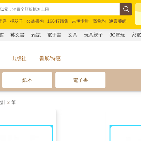
圭吾
楊双子
公益書包
16647續集
吉伊卡哇
高希均
通靈藥師
路邊攤新作
馬斯克
玩具總動員5
超慢跑
館
英文書
雜誌
電子書
文具
玩具親子
3C電玩
家
出版社
書展/特惠
紙本
電子書
共計
2
筆