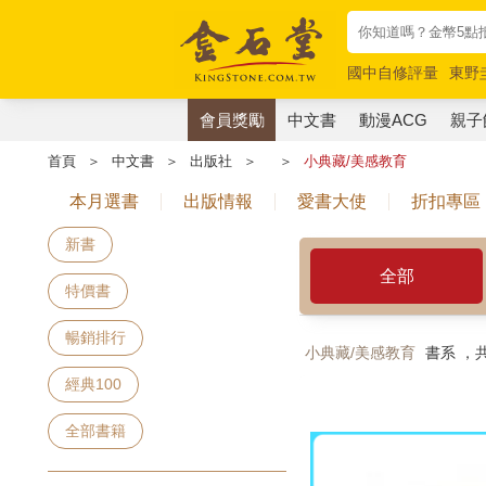
國中自修評量
東野
唯紅花綻放
奧德賽
會員獎勵
中文書
動漫ACG
親子
首頁
＞
中文書
＞
出版社
＞
＞
小典藏/美感教育
本月選書
出版情報
愛書大使
折扣專區
新書
全部
特價書
暢銷排行
小典藏/美感教育
書系 ，
經典100
全部書籍