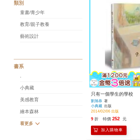
類別
童書/青少年
教育/親子教養
藝術設計
書系
.
小典藏
只有一個學生的學校
美感教育
劉旭恭
著
小典藏
出版
繪本森林
2014/02/06 出版
252
9
折
特價
元
加入購物車