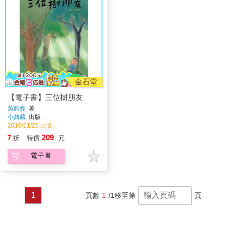
金石堂
【電子書】三位樹朋友
吳鈞堯
著
小典藏
出版
2010/11/25 出版
209
7
折
特價
元
電子書
1
頁數
1
/1
移至第
頁