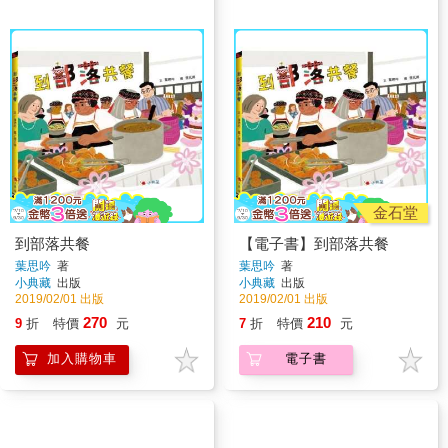
金石堂
到部落共餐
【電子書】到部落共餐
葉思吟
著
葉思吟
著
小典藏
出版
小典藏
出版
2019/02/01 出版
2019/02/01 出版
270
210
9
折
特價
元
7
折
特價
元
加入購物車
電子書