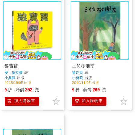
狼寶寶
三位樹朋友
安．黛克蔓
著
吳鈞堯
著
小典藏
出版
小典藏
出版
2015/10/05 出版
2010/11/25 出版
252
269
9
折
特價
元
9
折
特價
元
加入購物車
加入購物車