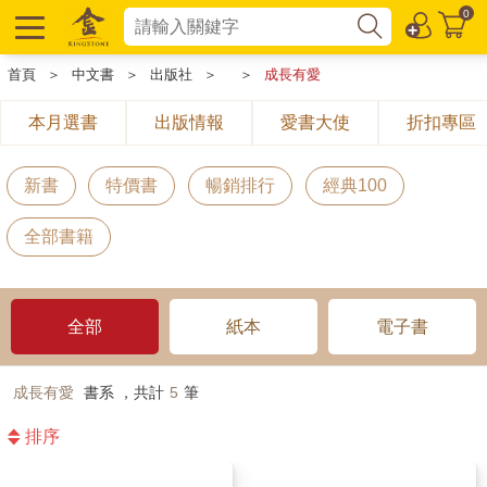
0
首頁
＞
中文書
＞
出版社
＞
＞
成長有愛
本月選書
出版情報
愛書大使
折扣專區
新書
特價書
暢銷排行
經典100
全部書籍
全部
紙本
電子書
成長有愛
書系 ，共計
5
筆
排序