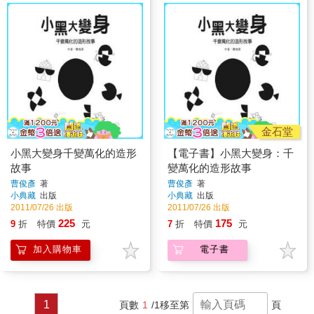
金石堂
小黑大變身千變萬化的造形
【電子書】小黑大變身：千
故事
變萬化的造形故事
曹俊彥
著
曹俊彥
著
小典藏
出版
小典藏
出版
2011/07/26 出版
2011/07/26 出版
225
175
9
折
特價
元
7
折
特價
元
加入購物車
電子書
1
頁數
1
/1
移至第
頁