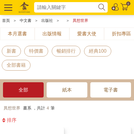
0
首頁
＞
中文書
＞
出版社
＞
＞
異想世界
本月選書
出版情報
愛書大使
折扣專區
新書
特價書
暢銷排行
經典100
全部書籍
全部
紙本
電子書
異想世界
書系 ，共計
4
筆
排序