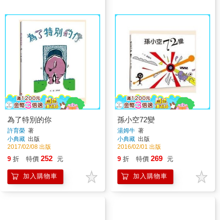
為了特別的你
孫小空72變
許育榮
著
湯姆牛
著
小典藏
出版
小典藏
出版
2017/02/08 出版
2016/02/01 出版
252
269
9
折
特價
元
9
折
特價
元
加入購物車
加入購物車