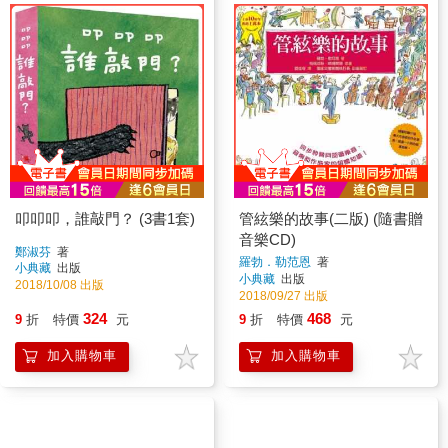
叩叩叩，誰敲門？ (3書1套)
管絃樂的故事(二版) (隨書贈
音樂CD)
鄭淑芬
著
羅勃．勒范恩
著
小典藏
出版
小典藏
出版
2018/10/08 出版
2018/09/27 出版
324
468
9
折
特價
元
9
折
特價
元
加入購物車
加入購物車