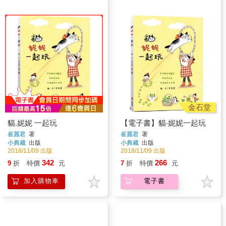
金石堂
貓.妮妮 一起玩
【電子書】貓‧妮妮一起玩
崔麗君
著
崔麗君
著
小典藏
出版
小典藏
出版
2018/11/09 出版
2018/11/09 出版
342
266
9
折
特價
元
7
折
特價
元
加入購物車
電子書