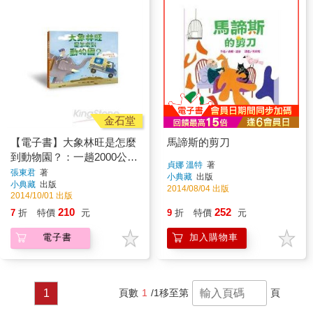
金石堂
【電子書】大象林旺是怎麼
馬諦斯的剪刀
到動物園？：一趟2000公里
貞娜 溫特
著
的長征
張東君
著
小典藏
出版
小典藏
出版
2014/08/04 出版
2014/10/01 出版
210
252
7
折
特價
元
9
折
特價
元
電子書
加入購物車
1
頁數
1
/1
移至第
頁