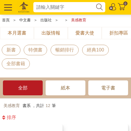
0
首頁
＞
中文書
＞
出版社
＞
＞
美感教育
本月選書
出版情報
愛書大使
折扣專區
新書
特價書
暢銷排行
經典100
全部書籍
全部
紙本
電子書
美感教育
書系 ，共計
12
筆
排序