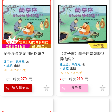
金石堂
蘭亭序是怎麼到博物館？
【電子書】蘭亭序是怎麼到
博物館？
陳玉金、馬筱鳳
著
陳玉金、馬筱鳳
著
小典藏
出版
小典藏
出版
2018/07/28 出版
2018/07/28 出版
270
210
9
折
特價
元
7
折
特價
元
加入購物車
電子書