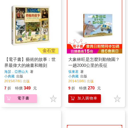
金石堂
【電子書】藝術的故事：世
大象林旺是怎麼到動物園？
界最偉大的繪畫和雕刻
一趟2000公里的長征
海瑟．亞歷山大
著
張東君
著
小典藏
出版
小典藏
出版
2015/07/01 出版
2014/10/01 出版
349
270
7
折
特價
元
9
折
特價
元
電子書
加入購物車