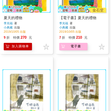
金石堂
夏天的禮物
【電子書】夏天的禮物
李光福
著
李光福
著
小典藏
出版
小典藏
出版
2019/10/05 出版
2019/10/05 出版
270
210
9
折
特價
元
7
折
特價
元
加入購物車
電子書