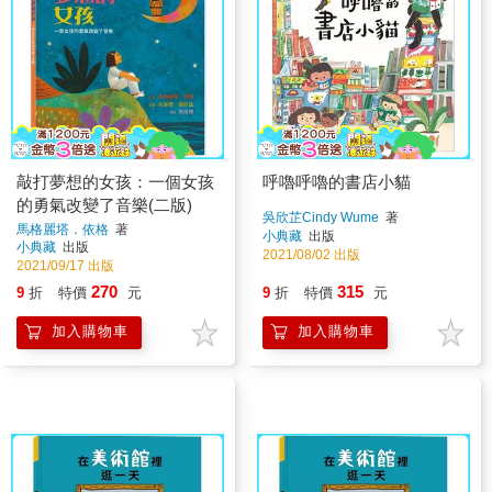
敲打夢想的女孩：一個女孩
呼嚕呼嚕的書店小貓
的勇氣改變了音樂(二版)
吳欣芷Cindy Wume
著
馬格麗塔．依格
著
小典藏
出版
小典藏
出版
2021/08/02 出版
2021/09/17 出版
270
315
9
折
特價
元
9
折
特價
元
加入購物車
加入購物車