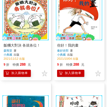
飯糰大對決 各就各位！
你好！我的畫
森熊堂
著
秦好史郎
著
小典藏
出版
小典藏
出版
2021/11/12 出版
2021/10/04 出版
288
288
9
折
特價
元
9
折
特價
元
加入購物車
加入購物車