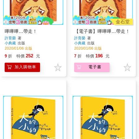
金石堂
嗶嗶嗶…帶走！
【電子書】嗶嗶嗶…帶走！
許育榮
著
許育榮
著
小典藏
出版
小典藏
出版
2020/01/06 出版
2020/01/06 出版
252
196
9
折
特價
元
7
折
特價
元
加入購物車
電子書