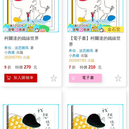
金石堂
柯爾達的鐵線世界
【電子書】柯爾達的鐵線世
界
希伯．波思圖瑪
著
希伯．波思圖瑪
著
小典藏
出版
小典藏
出版
2020/07/01 出版
2020/07/01 出版
270
210
9
折
特價
元
7
折
特價
元
加入購物車
電子書