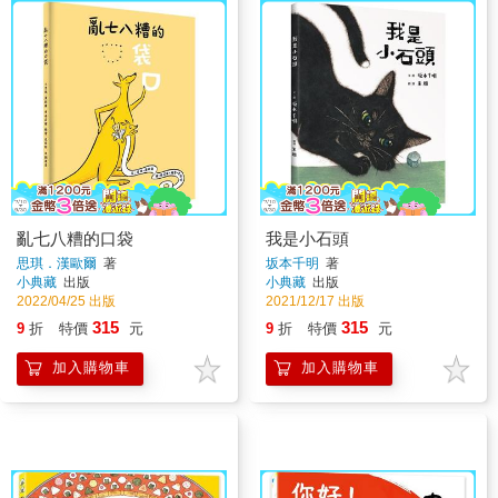
亂七八糟的口袋
我是小石頭
思琪．漢歐爾
著
坂本千明
著
小典藏
出版
小典藏
出版
2022/04/25 出版
2021/12/17 出版
315
315
9
折
特價
元
9
折
特價
元
加入購物車
加入購物車