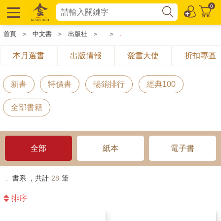
0
首頁
＞
中文書
＞
出版社
＞
＞
.
本月選書
出版情報
愛書大使
折扣專區
新書
特價書
暢銷排行
經典100
全部書籍
全部
紙本
電子書
.
書系 ，共計
28
筆
排序