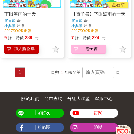
金石堂
下眼淚雨的一天
【電子書】下眼淚雨的一天
盧貞穎
著
盧貞穎
著
小典藏
出版
小典藏
出版
2017/09/25 出版
2017/09/25 出版
288
224
9
折
特價
元
7
折
特價
元
加入購物車
電子書
1
頁數
1
/1
移至第
頁
關於我們
門市查詢
分紅大聯盟
客服中心
加好友
訂閱
粉絲團
追蹤