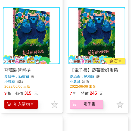
金石堂
藍莓歐姆蛋捲
【電子書】藍莓歐姆蛋捲
夏綠蒂．勒梅爾
著
夏綠蒂．勒梅爾
著
小典藏
出版
小典藏
出版
2022/06/06 出版
2022/06/06 出版
315
245
9
折
特價
元
7
折
特價
元
加入購物車
電子書