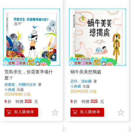
荒島求生，你需要準備什
蝸牛美美想獨處
麼？
思琪．漢歐爾
著
羅蘭索．柯爾特拉奇
著
小典藏
出版
小典藏
出版
2024/02/01 出版
2025/08/06 出版
315
315
9
折
特價
元
9
折
特價
元
加入購物車
加入購物車