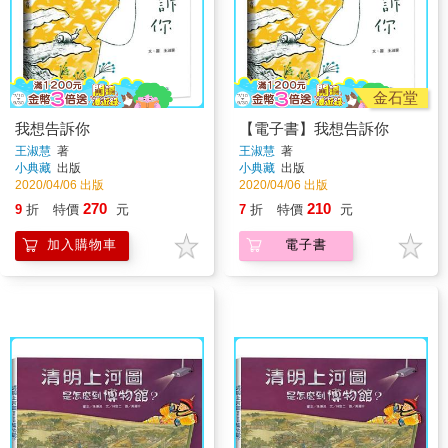
金石堂
我想告訴你
【電子書】我想告訴你
王淑慧
著
王淑慧
著
小典藏
出版
小典藏
出版
2020/04/06 出版
2020/04/06 出版
270
210
9
折
特價
元
7
折
特價
元
加入購物車
電子書