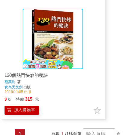
130個熱門快炒的秘訣
蔡萬利
著
食為天文創
出版
2018/11/05 出版
315
9
折
特價
元
加入購物車
1
頁數
1
/1
移至第
頁