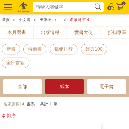
0
首頁
＞
中文書
＞
出版社
＞
＞
名家廚房14
本月選書
出版情報
愛書大使
折扣專區
新書
特價書
暢銷排行
經典100
全部書籍
全部
紙本
電子書
名家廚房14
書系 ，共計
1
筆
排序