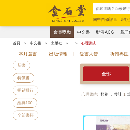
國中自修評量
東野
唯紅花綻放
奧德賽
會員獎勵
中文書
動漫ACG
親子
首頁
＞
中文書
＞
出版社
＞
＞
心理勵志
本月選書
出版情報
愛書大使
折扣專區
新書
全部
特價書
暢銷排行
心理勵志
類別 ，共計
1
經典100
全部書籍