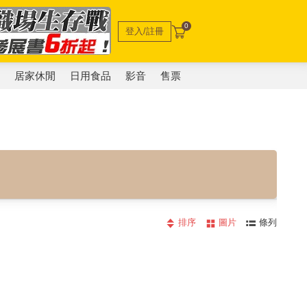
0
登入/註冊
電
居家休閒
日用食品
影音
售票
排序
圖片
條列