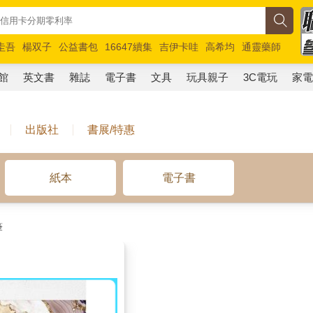
圭吾
楊双子
公益書包
16647續集
吉伊卡哇
高希均
通靈藥師
路邊攤新作
馬斯克
玩具總動員5
超慢跑
館
英文書
雜誌
電子書
文具
玩具親子
3C電玩
家
出版社
書展/特惠
紙本
電子書
筆