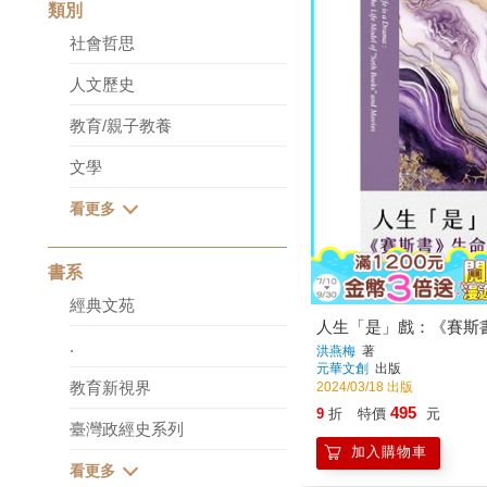
類別
社會哲思
人文歷史
教育/親子教養
文學
書系
經典文苑
人生「是」戲：《賽斯
.
洪燕梅
著
元華文創
出版
教育新視界
2024/03/18 出版
495
9
折
特價
元
臺灣政經史系列
加入購物車