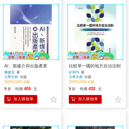
AI、新媒介與出版產業
比較單一國的地方自治法制
陳建安
著
紀和均
著
元華文創
出版
元華文創
出版
2025/11/03 出版
2025/10/28 出版
405
432
9
折
特價
元
9
折
特價
元
加入購物車
加入購物車