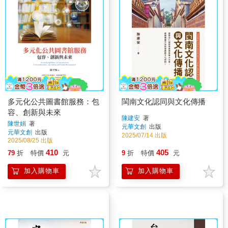
多元化公共圖書館服務：包
閩南文化認同與文化傳播
容、創新與未來
陳建安
著
陳世娟
著
元華文創
出版
元華文創
出版
2025/07/14 出版
2025/08/25 出版
410
405
79
折
特價
元
9
折
特價
元
加入購物車
加入購物車