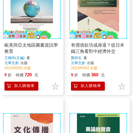
歐美與亞太地區圖書資訊學
有償借款功成身退？從日本
教育
鐵三角看對中經濟外交
王梅玲(主編)
著
龔祥生
著
元華文創
出版
元華文創
出版
2023/05/02 出版
2023/05/02 出版
720
360
9
折
特價
元
9
折
特價
元
加入購物車
加入購物車