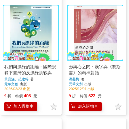
我們與漂綠的距離：國際規
形與心之間：漢字與《賽斯
範下臺灣的反漂綠挑戰與解
書》的精神對話
方建議
黃品涵、范建得
著
洪燕梅
著
元華文創
出版
元華文創
出版
2026/03/23 出版
2025/12/01 出版
405
522
9
折
特價
元
9
折
特價
元
加入購物車
加入購物車