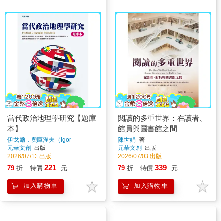
當代政治地理學研究【題庫
閱讀的多重世界：在讀者、
本】
館員與圖書館之間
伊戈爾．奧庫涅夫（Igor
陳世娟
著
Okunev）、莉迪婭．日爾諾娃
元華文創
出版
元華文創
出版
（Lidia Zhirnova）
著
2026/07/13 出版
2026/07/03 出版
221
339
79
折
特價
元
79
折
特價
元
加入購物車
加入購物車