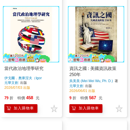
當代政治地理學研究
資訊之國 : 美國資訊政策
250年
伊戈爾．奧庫涅夫（Igor
吳美美 (Mei Mei Wu, Ph. D.)
著
Okunev）
著
元華文創
出版
元華文創
出版
2026/07/03 出版
2026/06/01 出版
458
567
79
折
特價
元
9
折
特價
元
加入購物車
加入購物車