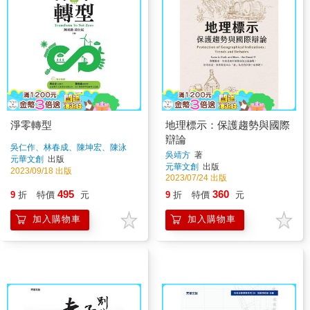
淨零轉型
地理標示：保護趨勢與國際
辯論
吳仁作、林春成、陳坤宏、陳泳
吳靖方
著
睿、郭國泰、張家齊
著
元華文創
出版
元華文創
出版
2023/09/18 出版
2023/07/24 出版
495
360
9
折
特價
元
9
折
特價
元
加入購物車
加入購物車