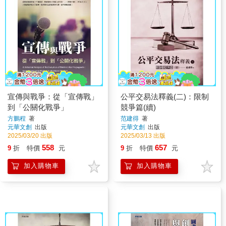
宣傳與戰爭：從「宣傳戰」
公平交易法釋義(二)：限制
到「公關化戰爭」
競爭篇(續)
方鵬程
著
范建得
著
元華文創
出版
元華文創
出版
2025/03/20 出版
2025/03/13 出版
558
657
9
折
特價
元
9
折
特價
元
加入購物車
加入購物車