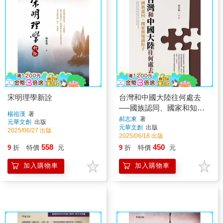
宋明理學新詮
台灣和中國大陸往何處去
──國族認同、國家和知識
楊祖漢
著
份子
郝志東
著
元華文創
出版
元華文創
出版
2025/06/27 出版
2025/06/18 出版
558
450
9
折
特價
元
9
折
特價
元
加入購物車
加入購物車