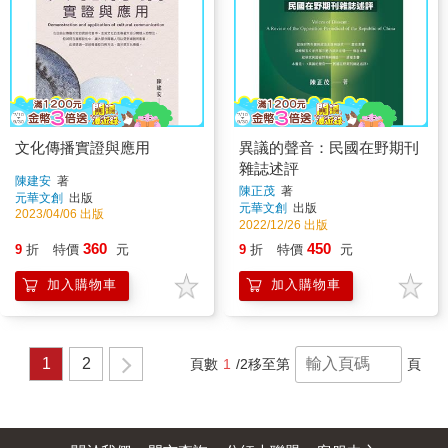
文化傳播實證與應用
異議的聲音：民國在野期刊
雜誌述評
陳建安
著
陳正茂
著
元華文創
出版
元華文創
出版
2023/04/06 出版
2022/12/26 出版
360
450
9
折
特價
元
9
折
特價
元
加入購物車
加入購物車
1
2
頁數
1
/2
移至第
頁