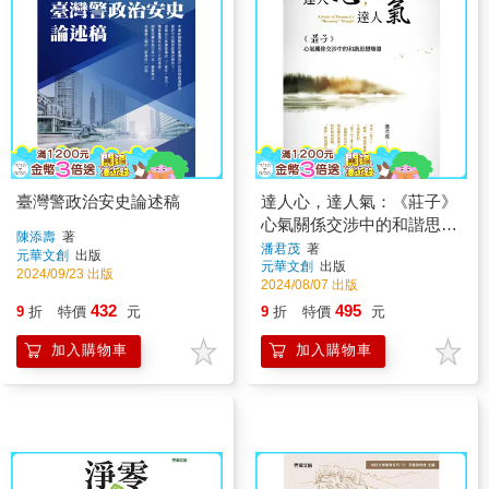
臺灣警政治安史論述稿
達人心，達人氣：《莊子》
心氣關係交涉中的和諧思想
陳添壽
著
辯證
潘君茂
著
元華文創
出版
元華文創
出版
2024/09/23 出版
2024/08/07 出版
432
495
9
折
特價
元
9
折
特價
元
加入購物車
加入購物車