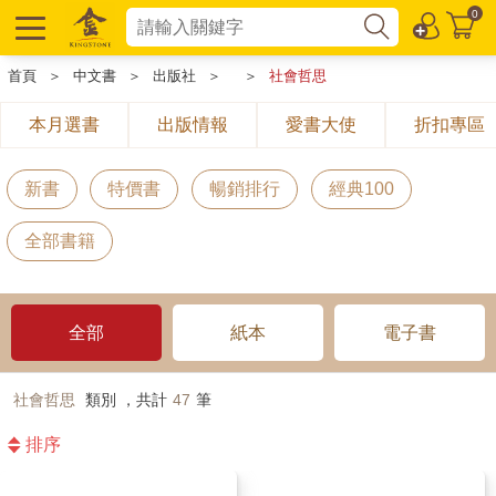
0
首頁
＞
中文書
＞
出版社
＞
＞
社會哲思
本月選書
出版情報
愛書大使
折扣專區
新書
特價書
暢銷排行
經典100
全部書籍
全部
紙本
電子書
社會哲思
類別 ，共計
47
筆
排序