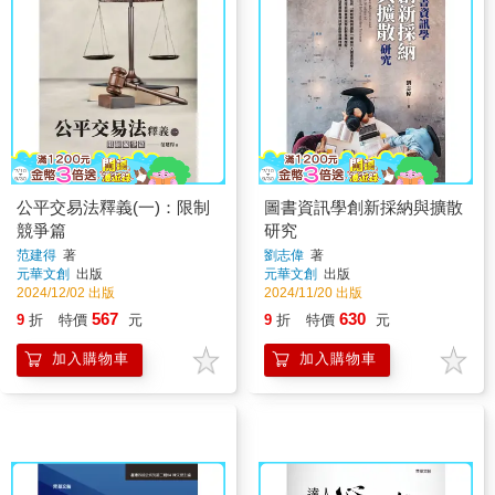
公平交易法釋義(一)：限制
圖書資訊學創新採納與擴散
競爭篇
研究
范建得
著
劉志偉
著
元華文創
出版
元華文創
出版
2024/12/02 出版
2024/11/20 出版
567
630
9
折
特價
元
9
折
特價
元
加入購物車
加入購物車