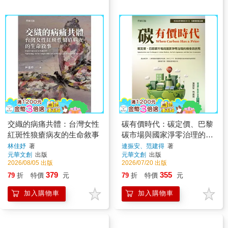
交織的病痛共體：台灣女性
碳有價時代：碳定價、巴黎
紅斑性狼瘡病友的生命敘事
碳市場與國家淨零治理的機
會與挑戰
林佳妤
著
連振安、范建得
著
元華文創
出版
元華文創
出版
2026/08/05 出版
2026/07/20 出版
379
355
79
折
特價
元
79
折
特價
元
加入購物車
加入購物車