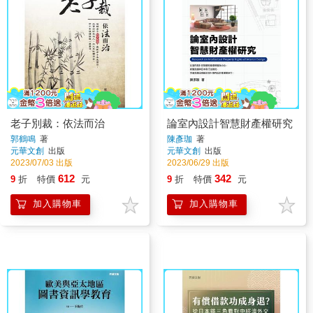
老子別裁：依法而治
論室內設計智慧財產權研究
郭鶴鳴
著
陳彥珈
著
元華文創
出版
元華文創
出版
2023/07/03 出版
2023/06/29 出版
612
342
9
折
特價
元
9
折
特價
元
加入購物車
加入購物車