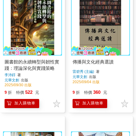
圖書館的永續轉型與韌性實
傳播與文化經典選讀
踐：理論深化與實踐策略
雷碧秀 (主編)
著
李沛錞
著
元華文創
出版
元華文創
出版
2025/09/04 出版
2025/09/30 出版
522
360
9
折
特價
元
9
折
特價
元
加入購物車
加入購物車