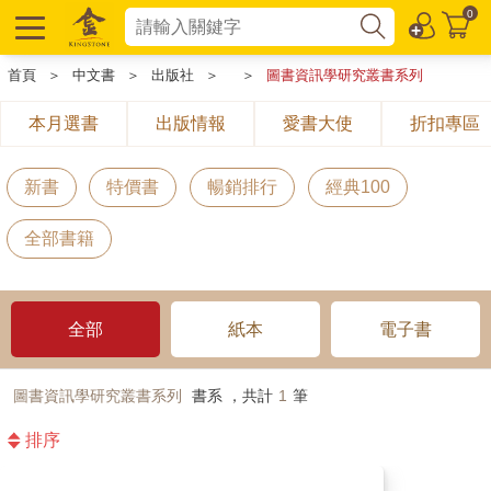
0
首頁
＞
中文書
＞
出版社
＞
＞
圖書資訊學研究叢書系列
本月選書
出版情報
愛書大使
折扣專區
新書
特價書
暢銷排行
經典100
全部書籍
全部
紙本
電子書
圖書資訊學研究叢書系列
書系 ，共計
1
筆
排序