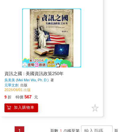
資訊之國 : 美國資訊政策250年
吳美美 (Mei Mei Wu, Ph. D.)
著
元華文創
出版
2026/06/01 出版
567
9
折
特價
元
加入購物車
1
頁數
1
/1
移至第
頁