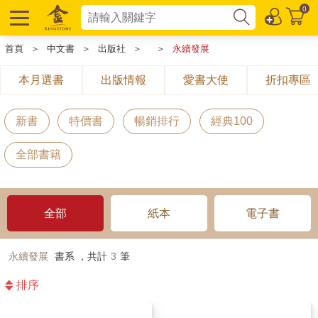
0
首頁
＞
中文書
＞
出版社
＞
＞
永續發展
本月選書
出版情報
愛書大使
折扣專區
新書
特價書
暢銷排行
經典100
全部書籍
全部
紙本
電子書
永續發展
書系 ，共計
3
筆
排序