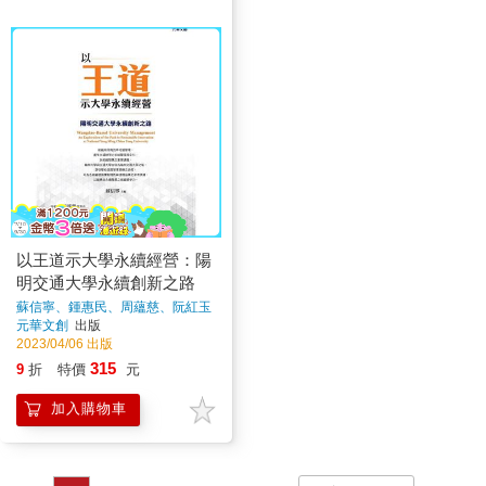
以王道示大學永續經營：陽
明交通大學永續創新之路
蘇信寧、鍾惠民、周蘊慈、阮紅玉
著
元華文創
出版
2023/04/06 出版
315
9
折
特價
元
加入購物車