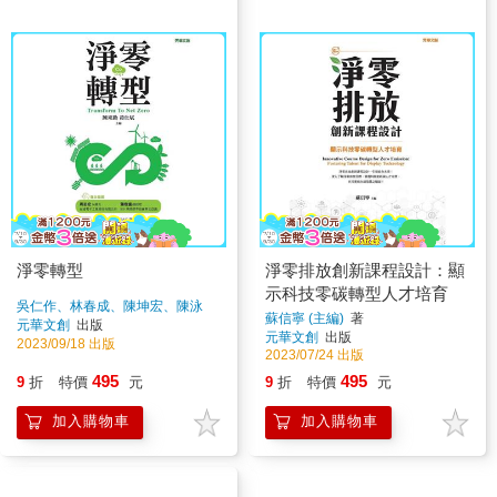
淨零轉型
淨零排放創新課程設計：顯
示科技零碳轉型人才培育
吳仁作、林春成、陳坤宏、陳泳
蘇信寧 (主編)
著
睿、郭國泰、張家齊
著
元華文創
出版
元華文創
出版
2023/09/18 出版
2023/07/24 出版
495
495
9
折
特價
元
9
折
特價
元
加入購物車
加入購物車