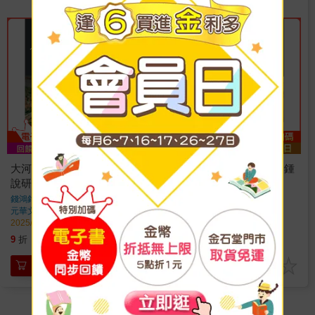
大河之下：鍾肇政中短篇小
戰後臺灣文學的建構者：鍾
說研究
肇政研究
錢鴻鈞
著
錢鴻鈞
著
元華文創
出版
元華文創
出版
2025/08/04 出版
2024/10/17 出版
468
540
9
折
特價
元
9
折
特價
元
加入購物車
加入購物車