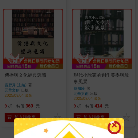
傳播與文化經典選讀
現代小說家的創作美學與敘
事風景
雷碧秀 (主編)
著
蔡知臻
著
元華文創
出版
元華文創
出版
2025/09/04 出版
2025/08/04 出版
360
414
9
折
特價
元
9
折
特價
元
加入購物車
加入購物車