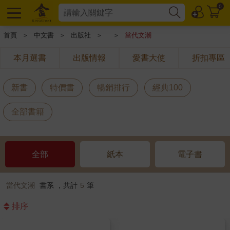
0
首頁
＞
中文書
＞
出版社
＞
＞
當代文潮
本月選書
出版情報
愛書大使
折扣專區
新書
特價書
暢銷排行
經典100
全部書籍
全部
紙本
電子書
當代文潮
書系 ，共計
5
筆
排序