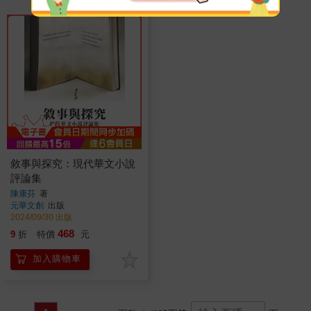
敘事與探究：現代華文小說
評論集
陳康芬
著
元華文創
出版
2024/09/30 出版
468
9
折
特價
元
加入購物車