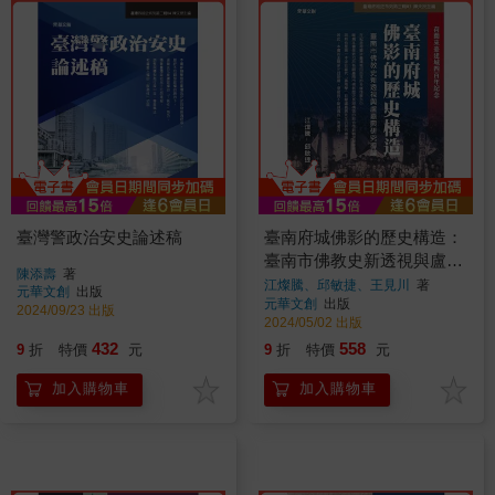
臺灣警政治安史論述稿
臺南府城佛影的歷史構造：
臺南市佛教史新透視與盧嘉
陳添壽
著
興研究導論
江燦騰、邱敏捷、王見川
著
元華文創
出版
元華文創
出版
2024/09/23 出版
2024/05/02 出版
432
558
9
折
特價
元
9
折
特價
元
加入購物車
加入購物車