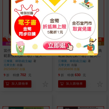
當代臺灣佛教知識群英的典
當代臺灣佛教知識群英的典
範新視野(第二卷)：從大陸
範新視野(第一卷)：從大陸
到臺灣到東亞的精粹論集
到臺灣到東亞的精粹論集
江燦騰、林朝成(主編)
著
江燦騰、林朝成(主編)
著
元華文創
出版
元華文創
出版
2023/06/07 出版
2023/04/06 出版
702
630
9
折
特價
元
9
折
特價
元
加入購物車
加入購物車