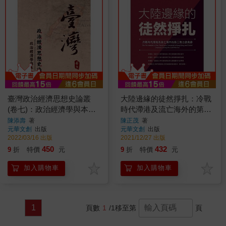
臺灣政治經濟思想史論叢
大陸邊緣的徒然掙扎：冷戰
(卷七)：政治經濟學與本土
時代滯港及流亡海外的第三
篇
勢力滄桑錄
陳添壽
著
陳正茂
著
元華文創
出版
元華文創
出版
2022/03/16 出版
2021/12/27 出版
450
432
9
折
特價
元
9
折
特價
元
加入購物車
加入購物車
1
頁數
1
/1
移至第
頁