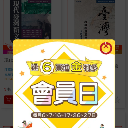
現代臺灣新文化史
臺灣政治經濟思想史論叢
(卷八)：文創產業與法政篇
江燦騰、陳正茂
著
陳添壽
著
元華文創
出版
元華文創
出版
2024/02/07 出版
2023/09/25 出版
675
468
9
折
特價
元
9
折
特價
元
加入購物車
加入購物車