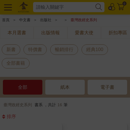
0
首頁
＞
中文書
＞
出版社
＞
＞
臺灣政經史系列
本月選書
出版情報
愛書大使
折扣專區
新書
特價書
暢銷排行
經典100
全部書籍
全部
紙本
電子書
臺灣政經史系列
書系 ，共計
16
筆
排序