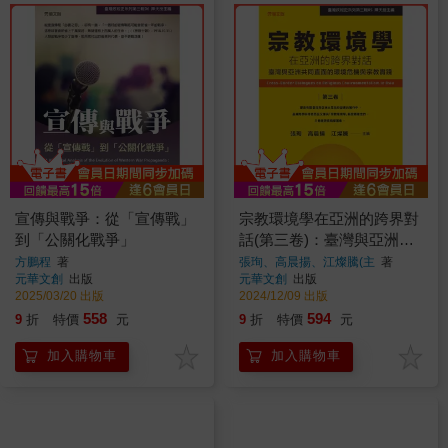
宣傳與戰爭：從「宣傳戰」
宗教環境學在亞洲的跨界對
到「公關化戰爭」
話(第三卷)：臺灣與亞洲共
同直面的環境危機與宗教實
方鵬程
著
張珣、高晨揚、江燦騰(主
著
元華文創
出版
元華文創
出版
踐
2025/03/20 出版
2024/12/09 出版
558
594
9
折
特價
元
9
折
特價
元
加入購物車
加入購物車