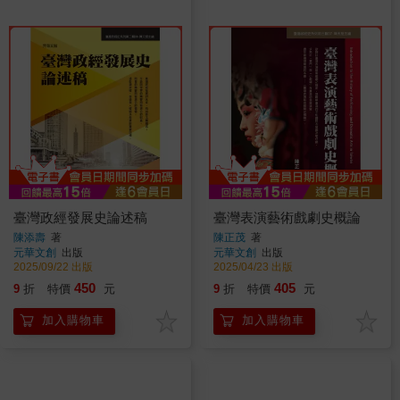
臺灣政經發展史論述稿
臺灣表演藝術戲劇史概論
陳添壽
著
陳正茂
著
元華文創
出版
元華文創
出版
2025/09/22 出版
2025/04/23 出版
450
405
9
折
特價
元
9
折
特價
元
加入購物車
加入購物車