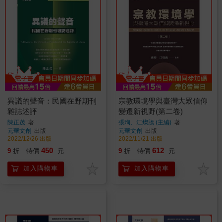
異議的聲音：民國在野期刊
宗教環境學與臺灣大眾信仰
雜誌述評
變遷新視野(第二卷)
陳正茂
著
張珣、江燦騰 (主編)
著
元華文創
出版
元華文創
出版
2022/12/26 出版
2022/11/21 出版
450
612
9
折
特價
元
9
折
特價
元
加入購物車
加入購物車