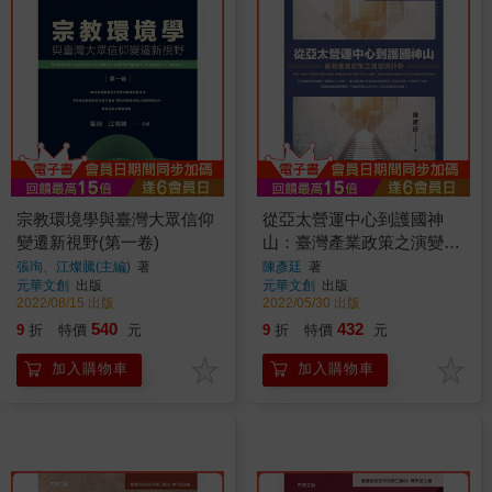
宗教環境學與臺灣大眾信仰
從亞太營運中心到護國神
變遷新視野(第一卷)
山：臺灣產業政策之演變與
評析
張珣、江燦騰(主編)
著
陳彥廷
著
元華文創
出版
元華文創
出版
2022/08/15 出版
2022/05/30 出版
540
432
9
折
特價
元
9
折
特價
元
加入購物車
加入購物車