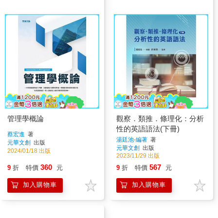
管理學概論
觀察．類推．條理化：分析
性的英語語法(下冊)
蔡宏進
著
湯廷池-編著
著
元華文創
出版
元華文創
出版
2024/01/18 出版
2023/11/29 出版
360
567
9
折
特價
元
9
折
特價
元
加入購物車
加入購物車