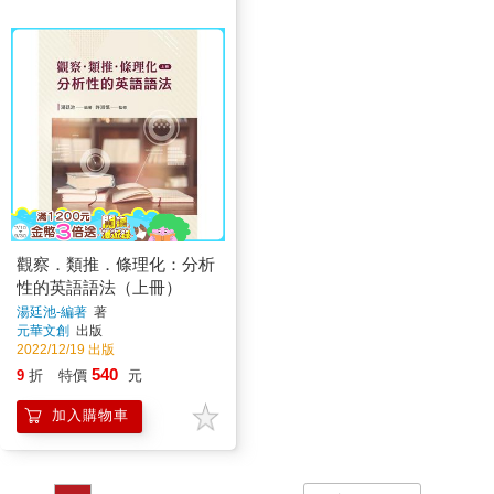
觀察．類推．條理化：分析
性的英語語法（上冊）
湯廷池-編著
著
元華文創
出版
2022/12/19 出版
540
9
折
特價
元
加入購物車