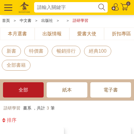
0
首頁
＞
中文書
＞
出版社
＞
＞
語研學習
本月選書
出版情報
愛書大使
折扣專區
新書
特價書
暢銷排行
經典100
全部書籍
全部
紙本
電子書
語研學習
書系 ，共計
3
筆
排序