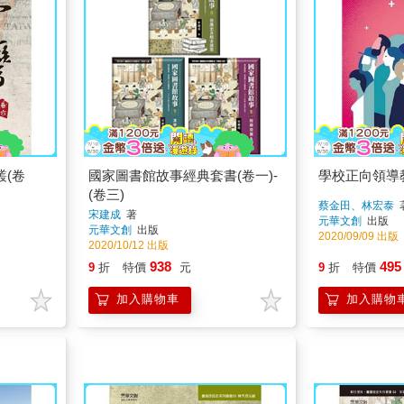
(卷
國家圖書館故事經典套書(卷一)-
學校正向領導
(卷三)
蔡金田、林宏泰
宋建成
著
元華文創
出版
元華文創
出版
2020/09/09 出版
2020/10/12 出版
938
495
9
折
特價
元
9
折
特價
加入購物車
加入購物