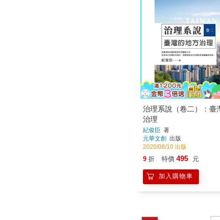
治理系說（卷二）：臺
治理
紀俊臣
著
元華文創
出版
2020/08/10 出版
495
9
折
特價
元
加入購物車