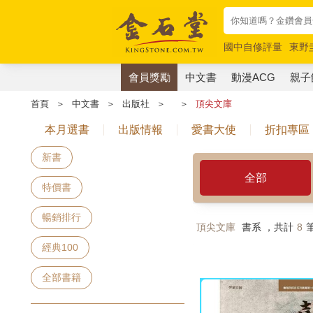
國中自修評量
東野
唯紅花綻放
奧德賽
會員獎勵
中文書
動漫ACG
親子
首頁
＞
中文書
＞
出版社
＞
＞
頂尖文庫
本月選書
出版情報
愛書大使
折扣專區
新書
全部
特價書
暢銷排行
頂尖文庫
書系 ，共計
8
經典100
全部書籍