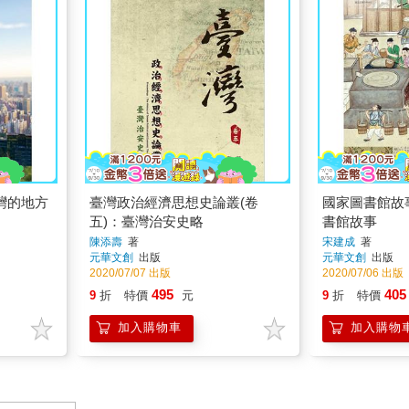
灣的地方
臺灣政治經濟思想史論叢(卷
國家圖書館故
五)：臺灣治安史略
書館故事
陳添壽
著
宋建成
著
元華文創
出版
元華文創
出版
2020/07/07 出版
2020/07/06 出版
495
405
9
折
特價
元
9
折
特價
加入購物車
加入購物