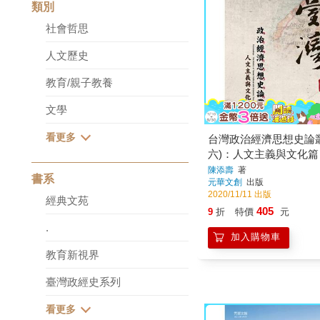
類別
社會哲思
人文歷史
教育/親子教養
文學
台灣政治經濟思想史論叢
六)：人文主義與文化篇
陳添壽
著
書系
元華文創
出版
2020/11/11 出版
經典文苑
405
9
折
特價
元
.
加入購物車
教育新視界
臺灣政經史系列