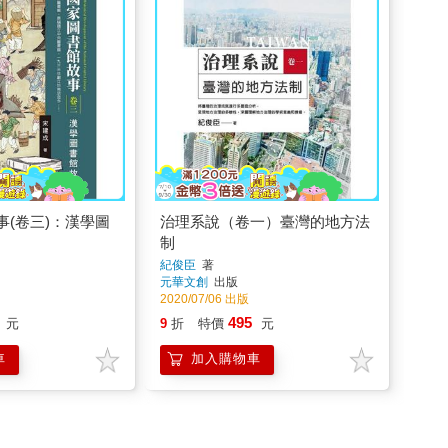
事(卷三)：漢學圖
治理系說（卷一）臺灣的地方法
制
紀俊臣
著
元華文創
出版
2020/07/06 出版
495
元
9
折
特價
元
車
加入購物車