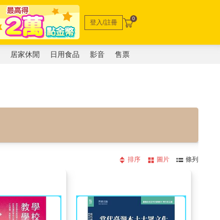
0
登入/註冊
電
居家休閒
日用食品
影音
售票
排序
圖片
條列