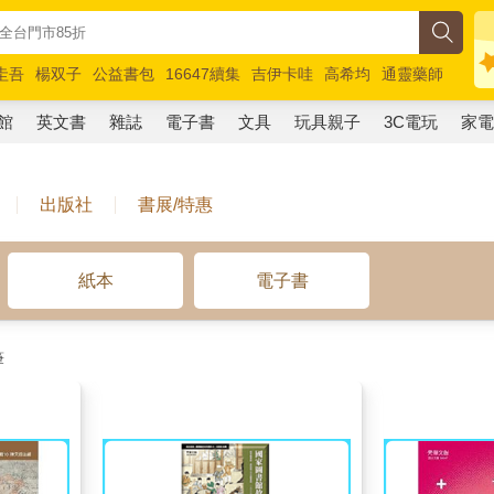
圭吾
楊双子
公益書包
16647續集
吉伊卡哇
高希均
通靈藥師
路邊攤新作
馬斯克
玩具總動員5
超慢跑
館
英文書
雜誌
電子書
文具
玩具親子
3C電玩
家
出版社
書展/特惠
紙本
電子書
筆