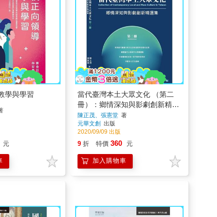
教學與學習
當代臺灣本土大眾文化 （第二
冊）：鄉情深知與影劇創新精選
著
集
陳正茂、張憲堂
著
元華文創
出版
2020/09/09 出版
360
元
9
折
特價
元
車
加入購物車