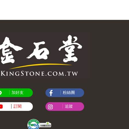
加好友
粉絲團
訂閱
追蹤