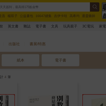
圭吾
楊双子
公益書包
16647續集
吉伊卡哇
高希均
通靈藥師
路邊攤新作
馬斯克
玩具總動員5
超慢跑
館
英文書
雜誌
電子書
文具
玩具親子
3C電玩
家
出版社
書展/特惠
紙本
電子書
共計
4
筆