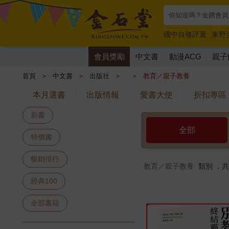
國中自修評量
東野
唯紅花綻放
奧德賽
會員獎勵
中文書
動漫ACG
親子
首頁
＞
中文書
＞
出版社
＞
＞
教育／親子教養
本月選書
出版情報
愛書大使
折扣專區
新書
全部
特價書
暢銷排行
教育／親子教養
類別 ，
經典100
全部書籍