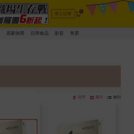
0
登入/註冊
電
居家休閒
日用食品
影音
售票
排序
圖片
條列