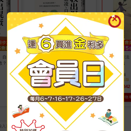
金石堂
、自私、
【電子書】別教出混蛋！終結霸
剝洋蔥教養法
教？科學
凌、自私、厭女者：孩子犯錯怎
的三個心法
友
麼教？科學大數據當你的教養神
梅琳達．溫納．莫爾
著
楊鎮宇
著
游擊文化
出版
游擊文化
出版
隊友
2024/04/01 出版
2023/07/19 出版
336
342
7
折
特價
元
9
折
特價
電子書
加入購物
頁