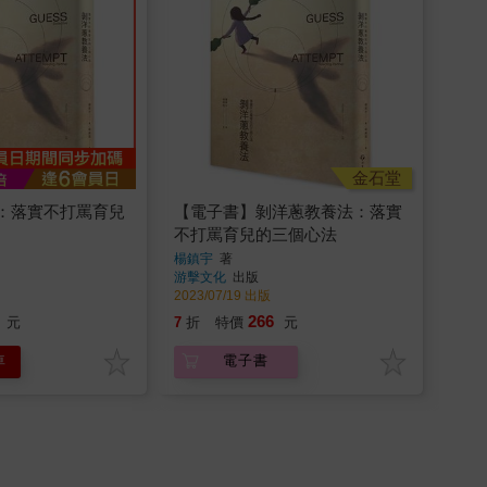
金石堂
：落實不打罵育兒
【電子書】剝洋蔥教養法：落實
不打罵育兒的三個心法
楊鎮宇
著
游擊文化
出版
2023/07/19 出版
266
元
7
折
特價
元
車
電子書