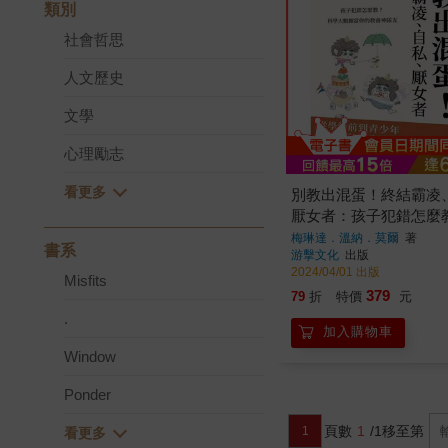
類別
社會哲思
人文歷史
文學
心理勵志
別教出混蛋！終結霸凌
厭女者：孩子犯錯怎麼
大數據當你的教養神隊
梅琳達．溫納．莫爾
著
書系
游擊文化
出版
2024/04/01 出版
Misfits
379
79
折
特價
元
.
加入購物車
Window
Ponder
頁數
1
/1
移至第
1