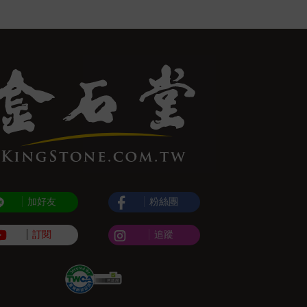
加好友
粉絲團
訂閱
追蹤