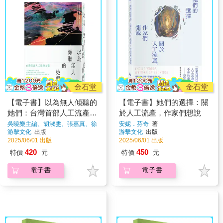
金石堂
金石堂
【電子書】以為無人傾聽的
【電子書】她們的選擇：關
她們：台灣首部人工流產文
於人工流產，作家們想說
集
吳曉樂主編、胡淑雯、張嘉真、徐
安妮．芬奇
著
珮芬、鄧九雲、陳宜倩、吳燕秋、
游擊文化
出版
游擊文化
出版
梁秋虹、烏烏醫師
著
2025/06/01 出版
2025/06/01 出版
420
450
特價
元
特價
元
電子書
電子書