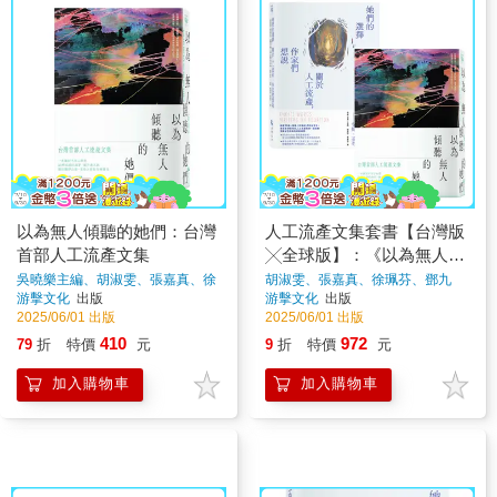
以為無人傾聽的她們：台灣
人工流產文集套書【台灣版
首部人工流產文集
╳全球版】：《以為無人傾
聽的她們》＋《她們的選
吳曉樂主編、胡淑雯、張嘉真、徐
胡淑雯、張嘉真、徐珮芬、鄧九
珮芬、鄧九雲、陳宜倩、吳燕秋、
雲、吳曉樂、陳宜倩、吳燕秋、梁
游擊文化
出版
游擊文化
出版
擇》
梁秋虹、烏烏醫師
著
秋虹、烏烏醫師
著
2025/06/01 出版
2025/06/01 出版
410
972
79
折
特價
元
9
折
特價
元
加入購物車
加入購物車