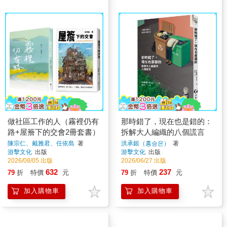
做社區工作的人（霧裡仍有
那時錯了，現在也是錯的：
路+屋簷下的交會2冊套書）
拆解大人編織的八個謊言
陳宗仁、戴雅君、任依島
著
洪承銀（홍승은）
著
游擊文化
出版
游擊文化
出版
2026/08/05 出版
2026/06/27 出版
632
237
79
折
特價
元
79
折
特價
元
加入購物車
加入購物車