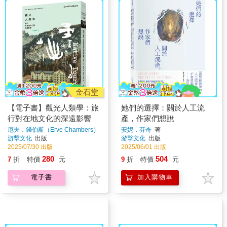
金石堂
【電子書】觀光人類學：旅
她們的選擇：關於人工流
行對在地文化的深遠影響
產，作家們想說
厄夫．錢伯斯（Erve Chambers）
安妮．芬奇
著
著
游擊文化
出版
游擊文化
出版
2025/07/30 出版
2025/06/01 出版
280
504
7
折
特價
元
9
折
特價
元
電子書
加入購物車