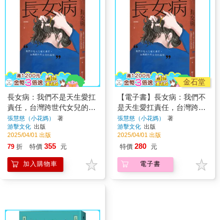
金石堂
長女病：我們不是天生愛扛
【電子書】長女病：我們不
責任，台灣跨世代女兒的故
是天生愛扛責任，台灣跨世
事
代女兒的故事
張慧慈（小花媽）
著
張慧慈（小花媽）
著
游擊文化
出版
游擊文化
出版
2025/04/01 出版
2025/04/01 出版
355
280
79
折
特價
元
特價
元
加入購物車
電子書