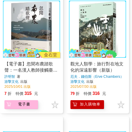
金石堂
【電子書】忽聞布農踏歌
觀光人類學：旅行對在地文
聲：一名漢人教師接觸臺灣
化的深遠影響（新版）
原住民族的十年生命行旅
許明智
著
厄夫．錢伯斯（Erve Chambers）
著
游擊文化
出版
游擊文化
出版
2025/10/01 出版
2025/07/30 出版
315
316
7
折
特價
元
79
折
特價
元
電子書
加入購物車