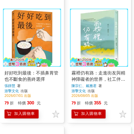
好好吃到最後：不插鼻胃管
霧裡仍有路：走進街友與精
也不斷食的善終選擇
神障礙者的世界，社工伴侶
意外看見自己的人生選擇
張靜慧
著
陳宗仁、戴雅君
著
游擊文化
出版
游擊文化
出版
2026/07/01 出版
2026/08/05 出版
300
355
79
折
特價
元
79
折
特價
元
加入購物車
加入購物車