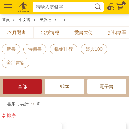
0
首頁
＞
中文書
＞
出版社
＞
＞
.
本月選書
出版情報
愛書大使
折扣專區
新書
特價書
暢銷排行
經典100
全部書籍
全部
紙本
電子書
.
書系 ，共計
27
筆
排序