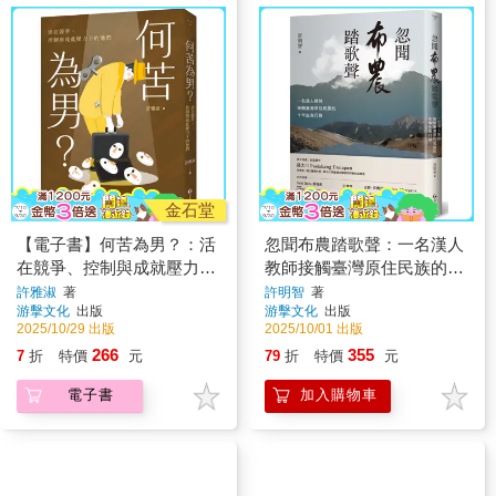
金石堂
【電子書】何苦為男？：活
忽聞布農踏歌聲：一名漢人
在競爭、控制與成就壓力下
教師接觸臺灣原住民族的十
的他們
年生命行旅
許雅淑
著
許明智
著
游擊文化
出版
游擊文化
出版
2025/10/29 出版
2025/10/01 出版
266
355
7
折
特價
元
79
折
特價
元
電子書
加入購物車