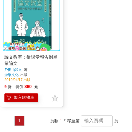
論文教室：從課堂報告到畢
業論文
戶田山和久
著
游擊文化
出版
2019/04/17 出版
360
9
折
特價
元
加入購物車
1
頁數
1
/1
移至第
頁