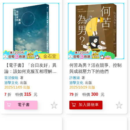
金石堂
【電子書】「台日友好」異
何苦為男？活在競爭、控制
論：該如何克服互相理解的
與成就壓力下的他們
認知齟齬和立場矛盾？
笹沼俊暁
著
許雅淑
著
游擊文化
出版
游擊文化
出版
2025/11/05 出版
2025/10/29 出版
315
300
7
折
特價
元
79
折
特價
元
電子書
加入購物車