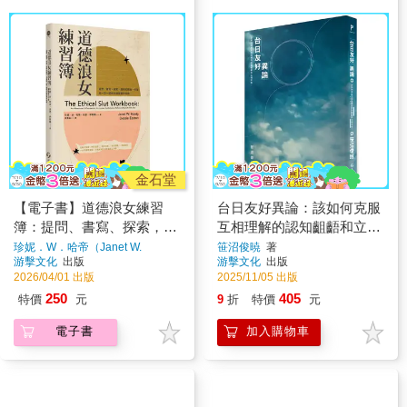
金石堂
【電子書】道德浪女練習
台日友好異論：該如何克服
簿：提問、書寫、探索，適
互相理解的認知齟齬和立場
用於開放、多重與一對一關
矛盾？
珍妮．W．哈帝（Janet W.
笹沼俊暁
著
Hardy）、朵思．伊斯頓（Dossie
游擊文化
出版
游擊文化
出版
係的親密實作指南
Easton）
著
2026/04/01 出版
2025/11/05 出版
250
405
特價
元
9
折
特價
元
電子書
加入購物車