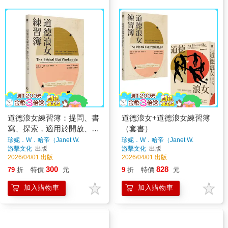
道德浪女練習簿：提問、書
道德浪女+道德浪女練習簿
寫、探索，適用於開放、多
（套書）
重與一對一關係的親密實作
珍妮．W．哈帝（Janet W.
珍妮．W．哈帝（Janet W.
Hardy）、朵思．伊斯頓（Dossie
Hardy）、朵思．伊斯頓（Dossie
游擊文化
出版
游擊文化
出版
指南：提問、書寫、探索，
Easton）
著
Easton）
著
2026/04/01 出版
2026/04/01 出版
適用於開放、多重與一對一
300
828
79
折
特價
元
9
折
特價
元
關係的親密實作指南
加入購物車
加入購物車