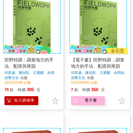
金石堂
田野特調：調查地方的手
【電子書】田野特調：調查
法、配搭與尾韻
地方的手法、配搭與尾韻
邱星崴、陳冠彰、王麗蘭、佘岡
邱星崴、陳冠彰、王麗蘭、佘岡祐
祐、王昱登、蔡念儒、劉書甫、吳
著
游擊文化
出版
游擊文化
出版
宗澤
著
2025/05/06 出版
2025/05/06 出版
395
350
79
折
特價
元
7
折
特價
元
加入購物車
電子書