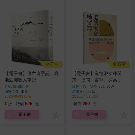
金石堂
金石堂
【電子書】逃亡者手記：高
【電子書】道德浪女練習
地亞洲牧人筆記
簿：提問、書寫、探索，適
用於開放、多重與一對一關
Y. C. 鐵穆爾
著
珍妮．W．哈帝（Janet W.
Hardy）、朵思．伊斯頓（Dossie
游擊文化
出版
游擊文化
出版
係的親密實作指南
Easton）
著
2026/06/03 出版
2026/04/01 出版
525
250
7
折
特價
元
特價
元
電子書
電子書