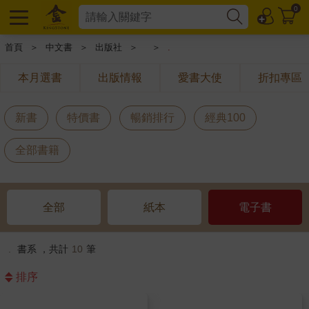
0
首頁
＞
中文書
＞
出版社
＞
＞
.
本月選書
出版情報
愛書大使
折扣專區
新書
特價書
暢銷排行
經典100
全部書籍
全部
紙本
電子書
.
書系 ，共計
10
筆
排序