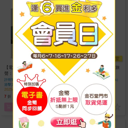
金石堂
金石堂
【電子書】忽聞布農踏歌
【電子書】觀光人類學：旅
聲：一名漢人教師接觸臺灣
行對在地文化的深遠影響
原住民族的十年生命行旅
許明智
著
厄夫．錢伯斯（Erve Chambers）
著
游擊文化
出版
游擊文化
出版
2025/10/01 出版
2025/07/30 出版
315
280
7
折
特價
元
7
折
特價
元
電子書
電子書