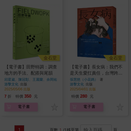
金石堂
金石堂
【電子書】田野特調：調查
【電子書】長女病：我們不
地方的手法、配搭與尾韻
是天生愛扛責任，台灣跨世
代女兒的故事
邱星崴、陳冠彰、王麗蘭、佘岡祐
張慧慈（小花媽）
著
著
游擊文化
出版
游擊文化
出版
2025/05/06 出版
2025/04/01 出版
350
280
7
折
特價
元
特價
元
電子書
電子書
1
頁數
1
/1
移至第
頁