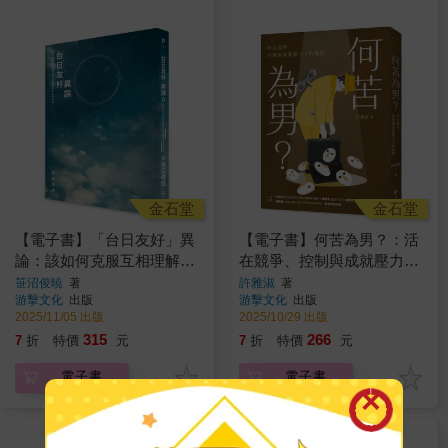
金石堂
金石堂
【電子書】「台日友好」異
【電子書】何苦為男？：活
論：該如何克服互相理解的
在競爭、控制與成就壓力下
認知齟齬和立場矛盾？
的他們
笹沼俊暁
著
許雅淑
著
游擊文化
出版
游擊文化
出版
2025/11/05 出版
2025/10/29 出版
315
266
7
折
特價
元
7
折
特價
元
電子書
電子書