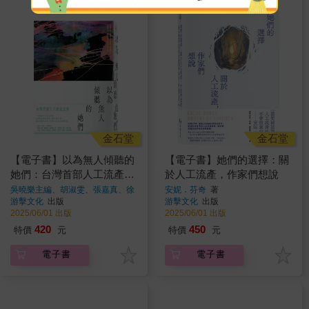
金石堂
金石堂
【電子書】以為無人傾聽的
【電子書】她們的選擇：關
她們：台灣首部人工流產文
於人工流產，作家們想說
集
吳曉樂主編、胡淑雯、張嘉真、徐
安妮．芬奇
著
珮芬、鄧九雲、陳宜倩、吳燕秋、
游擊文化
出版
游擊文化
出版
梁秋虹、烏烏醫師
著
2025/06/01 出版
2025/06/01 出版
420
450
特價
元
特價
元
電子書
電子書