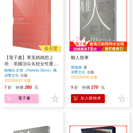
金石堂
【電子書】菁英媽媽想上
離人散事
班：美國頂尖名校女性重返
鄧湘漪
著
職場的特權與矛盾
帕梅拉‧史東（Pamela Stone）梅
游擊文化
出版
格‧拉芙蕎（Meg Lovejoy）
著
游擊文化
出版
2022/03/30 出版
2022/04/27 出版
280
270
7
折
特價
元
9
折
特價
元
電子書
加入購物車