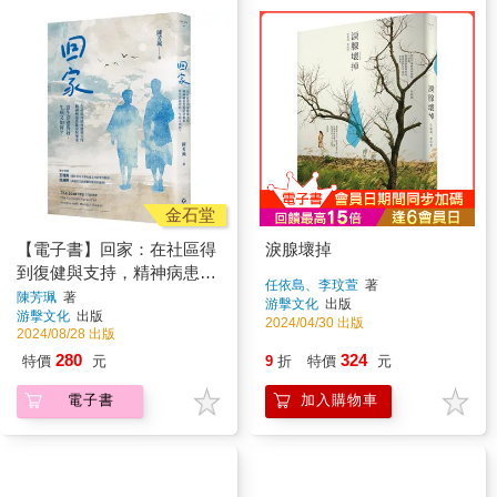
金石堂
【電子書】回家：在社區得
淚腺壞掉
到復健與支持，精神病患也
任依島、李玟萱
著
能安居樂業。當生活過得
陳芳珮
著
游擊文化
出版
游擊文化
出版
好，生病又如何？
2024/04/30 出版
2024/08/28 出版
280
324
特價
元
9
折
特價
元
電子書
加入購物車