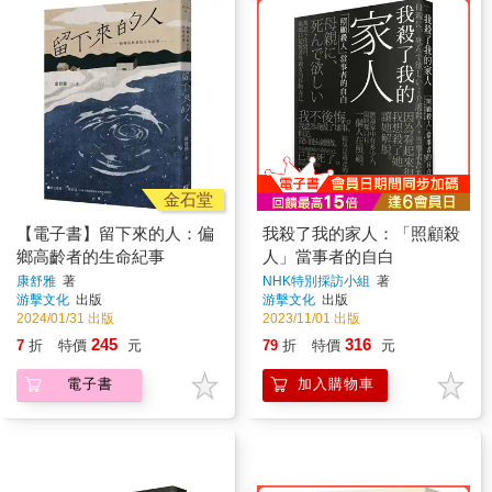
金石堂
【電子書】留下來的人：偏
我殺了我的家人：「照顧殺
鄉高齡者的生命紀事
人」當事者的自白
康舒雅
著
NHK特別採訪小組
著
游擊文化
出版
游擊文化
出版
2024/01/31 出版
2023/11/01 出版
245
316
7
折
特價
元
79
折
特價
元
電子書
加入購物車