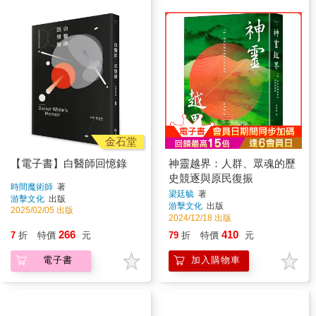
金石堂
【電子書】白醫師回憶錄
神靈越界：人群、眾魂的歷
史競逐與原民復振
時間魔術師
著
梁廷毓
著
游擊文化
出版
游擊文化
出版
2025/02/05 出版
2024/12/18 出版
266
410
7
折
特價
元
79
折
特價
元
電子書
加入購物車