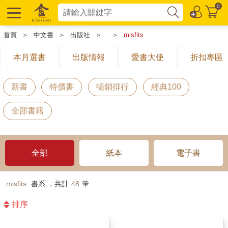
0
首頁
＞
中文書
＞
出版社
＞
＞
misfits
本月選書
出版情報
愛書大使
折扣專區
新書
特價書
暢銷排行
經典100
全部書籍
全部
紙本
電子書
misfits
書系 ，共計
48
筆
排序