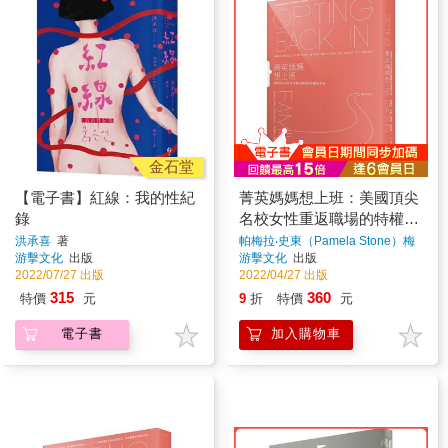
金石堂
【電子書】紅線：我的性紀
菁英媽媽想上班：美國頂尖
錄
名校女性重返職場的特權與
矛盾
洪承喜
著
帕梅拉‧史東（Pamela Stone）梅
格‧拉芙蕎（Meg Lovejoy）
著
游擊文化
出版
游擊文化
出版
2022/07/27 出版
2022/04/27 出版
315
360
特價
元
9
折
特價
元
電子書
加入購物車