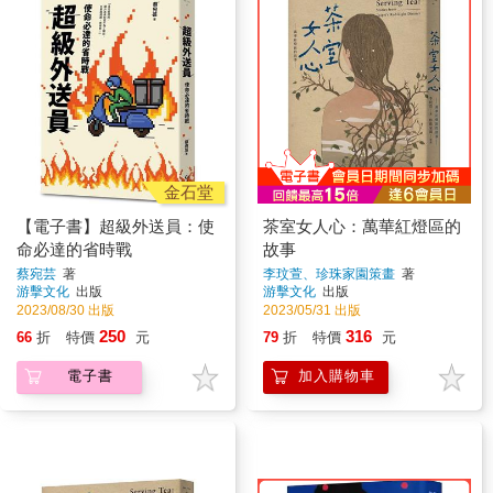
金石堂
【電子書】超級外送員：使
茶室女人心：萬華紅燈區的
命必達的省時戰
故事
蔡宛芸
著
李玟萱、珍珠家園策畫
著
游擊文化
出版
游擊文化
出版
2023/08/30 出版
2023/05/31 出版
250
316
66
折
特價
元
79
折
特價
元
電子書
加入購物車