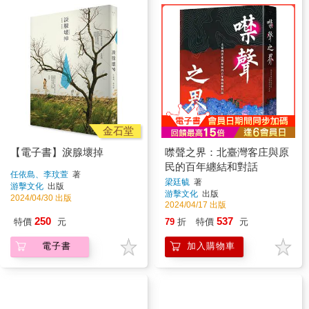
金石堂
【電子書】淚腺壞掉
噤聲之界：北臺灣客庄與原
民的百年纏結和對話
任依島、李玟萱
著
梁廷毓
著
游擊文化
出版
游擊文化
出版
2024/04/30 出版
2024/04/17 出版
250
537
特價
元
79
折
特價
元
電子書
加入購物車