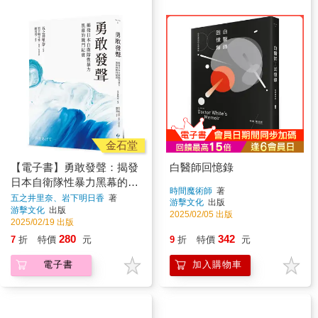
金石堂
【電子書】勇敢發聲：揭發
白醫師回憶錄
日本自衛隊性暴力黑幕的戰
時間魔術師
著
鬥紀實
五之井里奈、岩下明日香
著
游擊文化
出版
游擊文化
出版
2025/02/05 出版
2025/02/19 出版
280
342
7
折
特價
元
9
折
特價
元
電子書
加入購物車