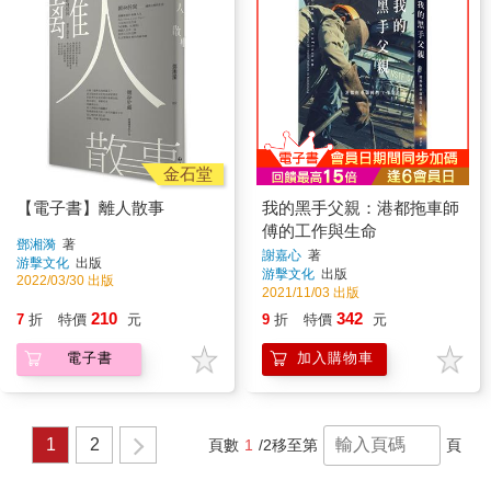
金石堂
【電子書】離人散事
我的黑手父親：港都拖車師
傅的工作與生命
鄧湘漪
著
謝嘉心
著
游擊文化
出版
游擊文化
出版
2022/03/30 出版
2021/11/03 出版
210
342
7
折
特價
元
9
折
特價
元
電子書
加入購物車
1
2
頁數
1
/2
移至第
頁