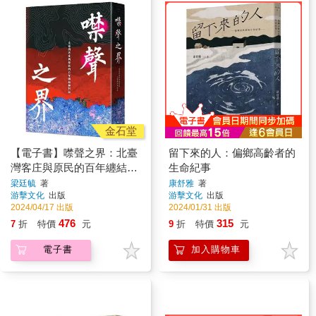
金石堂
【電子書】噤聲之界：北臺
留下來的人：偏鄉高齡者的
灣客庄與原民的百年纏結和
生命紀事
對話
梁廷毓
著
康舒雅
著
游擊文化
出版
游擊文化
出版
2024/04/17 出版
2024/01/31 出版
476
315
7
折
特價
元
9
折
特價
元
電子書
加入購物車