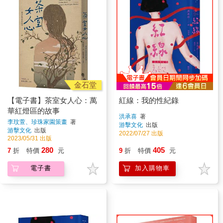
金石堂
【電子書】茶室女人心：萬
紅線：我的性紀錄
華紅燈區的故事
洪承喜
著
李玟萱、珍珠家園策畫
著
游擊文化
出版
游擊文化
出版
2022/07/27 出版
2023/05/31 出版
280
405
7
折
特價
元
9
折
特價
元
電子書
加入購物車