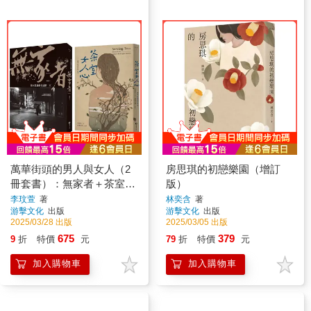
萬華街頭的男人與女人（2
房思琪的初戀樂園（增訂
冊套書）：無家者＋茶室女
版）
人心
李玟萱
著
林奕含
著
游擊文化
出版
游擊文化
出版
2025/03/28 出版
2025/03/05 出版
675
379
9
折
特價
元
79
折
特價
元
加入購物車
加入購物車