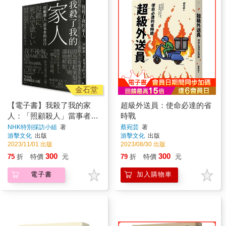
金石堂
【電子書】我殺了我的家
超級外送員：使命必達的省
人：「照顧殺人」當事者的
時戰
自白
NHK特別採訪小組
著
蔡宛芸
著
游擊文化
出版
游擊文化
出版
2023/11/01 出版
2023/08/30 出版
300
300
75
折
特價
元
79
折
特價
元
電子書
加入購物車