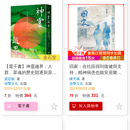
金石堂
【電子書】神靈越界：人
回家：在社區得到復健與支
群、眾魂的歷史競逐與原民
持，精神病患也能安居樂
復振
業。當生活過得好，生病又
梁廷毓
著
陳芳珮
著
游擊文化
出版
游擊文化
出版
如何？
2024/12/18 出版
2024/08/28 出版
364
331
7
折
特價
元
79
折
特價
元
電子書
加入購物車